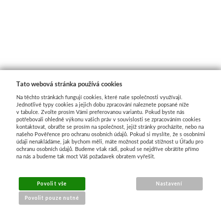
Tato webová stránka používá cookies
Na těchto stránkách fungují cookies, které naše společnosti využívají.
Jednotlivé typy cookies a jejich dobu zpracování naleznete popsané níže
v tabulce. Zvolte prosím Vámi preferovanou variantu. Pokud byste nás
potřebovali ohledně výkonu vašich práv v souvislosti se zpracováním cookies
kontaktovat, obraťte se prosím na společnost, jejíž stránky procházíte, nebo na
našeho Pověřence pro ochranu osobních údajů. Pokud si myslíte, že s osobními
údaji nenakládáme, jak bychom měli, máte možnost podat stížnost u Úřadu pro
ochranu osobních údajů. Budeme však rádi, pokud se nejdříve obrátíte přímo
na nás a budeme tak moct Váš požadavek obratem vyřešit.
MENU
Povolit vše
Nastavení
Povolit pouze nutné
O nákupu
Jak nakupovat