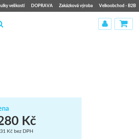
ulky velikostí
DOPRAVA
Zakázková výroba
Velkoobchod - B2B
)
ena
280 Kč
31 Kč bez DPH