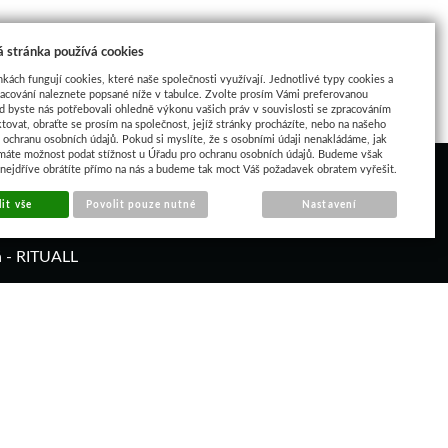
 stránka používá cookies
nkách fungují cookies, které naše společnosti využívají. Jednotlivé typy cookies a
racování naleznete popsané níže v tabulce. Zvolte prosím Vámi preferovanou
d byste nás potřebovali ohledně výkonu vašich práv v souvislosti se zpracováním
tovat, obraťte se prosím na společnost, jejíž stránky procházíte, nebo na našeho
ochranu osobních údajů. Pokud si myslíte, že s osobními údaji nenakládáme, jak
máte možnost podat stížnost u Úřadu pro ochranu osobních údajů. Budeme však
 nejdříve obrátíte přímo na nás a budeme tak moct Váš požadavek obratem vyřešit.
it vše
Povolit pouze nutné
Nastavení
á - RITUALL