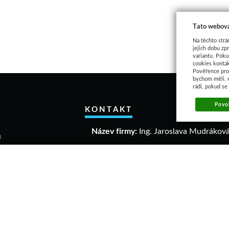
Tato webová
Na těchto strá
jejich dobu zp
variantu. Poku
cookies kontak
Pověřence pro 
bychom měli, 
rádi, pokud se
Povol
KONTAKT
Název firmy:
Ing. Jaroslava Mudrákov
u
akupovat
IČO:
40306640
a a vrácení zboží
DIČ:
CZ 6458061863
mační řád
dní podmínky
Adresa:
ava
Dolní 1004
elikostí