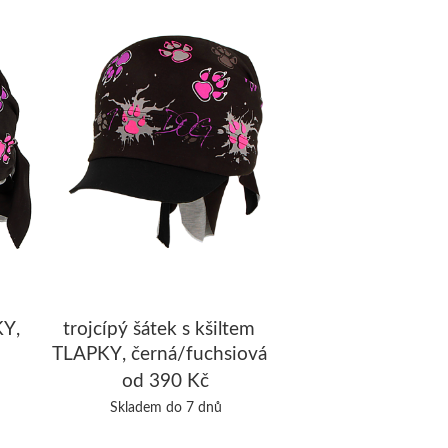
KY,
trojcípý šátek s kšiltem
TLAPKY, černá/fuchsiová
od 390 Kč
Skladem do 7 dnů