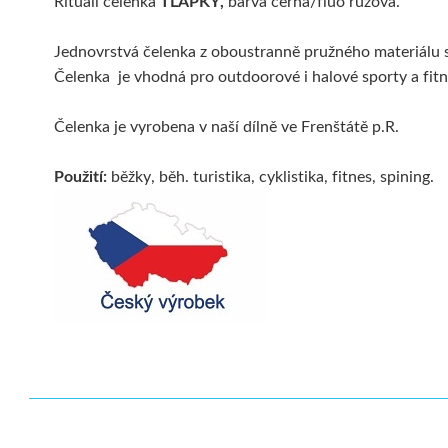
Rituall čelenka
TLAPKY,
barva černá/fluo růžová.
Jednovrstvá čelenka z oboustranně pružného materiálu s
Čelenka je vhodná pro outdoorové i halové sporty a fitne
Čelenka je vyrobena v naší dílně ve Frenštátě p.R.
Použití:
běžky, běh. turistika, cyklistika, fitnes, spining.