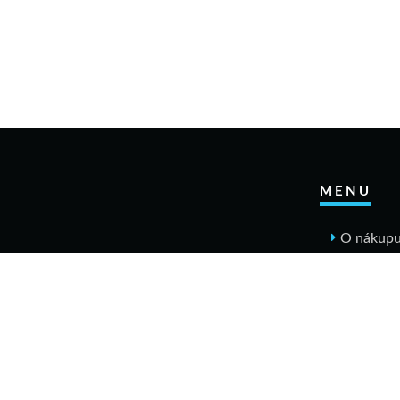
MENU
O nákup
Jak n
Výměn
Rekla
Obcho
Dopr
Kontakt
Tabulky v