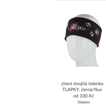
zimní dvojitá čelenka
TLAPKY, černá/fluo
růžová
od 330 Kč
Skladem