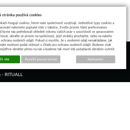
 stránka používá cookies
nkách fungují cookies, které naše společnosti využívají. Jednotlivé typy cookies a
racování naleznete popsané níže v tabulce. Zvolte prosím Vámi preferovanou
d byste nás potřebovali ohledně výkonu vašich práv v souvislosti se zpracováním
tovat, obraťte se prosím na společnost, jejíž stránky procházíte, nebo na našeho
ochranu osobních údajů. Pokud si myslíte, že s osobními údaji nenakládáme, jak
máte možnost podat stížnost u Úřadu pro ochranu osobních údajů. Budeme však
 nejdříve obrátíte přímo na nás a budeme tak moct Váš požadavek obratem vyřešit.
it vše
Povolit pouze nutné
Nastavení
á - RITUALL