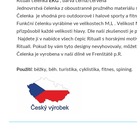
Rituall čelenka
EKG
, barva černá/červená
Jednovrstvá čelenka z oboustranně pružného materiálu s
Čelenka je vhodná pro outdoorové i halové sporty a fitne
Funkční čelenku vyrábíme ve velikostech M,L . Velikost M
přizpůsobil každé velikosti hlavy. Dle naší zkušenosti j
Najdete jí v nabídce všech čepic Rituall s horskými mot
Rituall. Pokud by vám tyto designy nevyhovovaly, můžet
Čelenka je vyrobena v naší dílně ve Frenštátě p.R.
Použití:
běžky, běh. turistika, cyklistika, fitnes, spining.