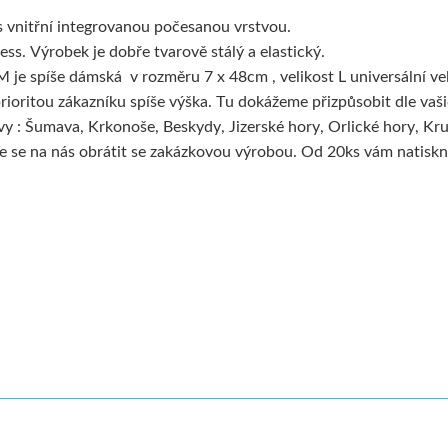
 vnitřní integrovanou počesanou vrstvou.
ss. Výrobek je dobře tvarově stálý a elastický.
 je spíše dámská v rozměru 7 x 48cm , velikost L universální vel
e prioritou zákazníku spíše výška. Tu dokážeme přizpůsobit dle va
ivy : Šumava, Krkonoše, Beskydy, Jizerské hory, Orlické hory, K
e se na nás obrátit se zakázkovou výrobou. Od 20ks vám natiskn