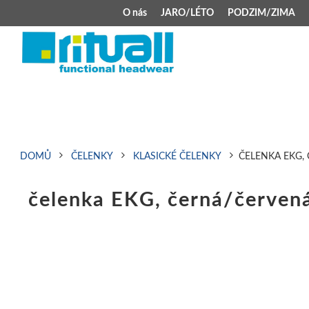
O nás
JARO/LÉTO
PODZIM/ZIMA
JARO/LÉTO
PODZIM/ZIMA
Kšiltovky
Celoroční čepice
Klobouky
Teplá čepice s 
Jarní čepice
Zimní čepice M
DOMŮ
ČELENKY
KLASICKÉ ČELENKY
ČELENKA EKG,
Šátek typu pirát
Kojenecké zimní
čelenka EKG, černá/červen
Zimní čepice na 
Kukly