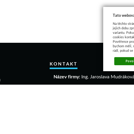
Tato webová
Na těchto strá
jejich dobu zp
variantu. Poku
cookies kontak
Pověřence pro 
bychom měli, 
rádi, pokud se
Povol
KONTAKT
Název firmy:
Ing. Jaroslava Mudrákov
u
akupovat
IČO:
40306640
a a vrácení zboží
DIČ:
CZ 6458061863
mační řád
dní podmínky
Adresa:
ava
Dolní 1004
elikostí