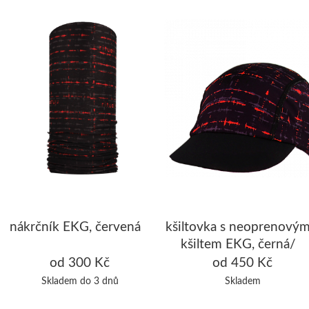
nákrčník EKG, červená
kšiltovka s neoprenový
kšiltem EKG, černá/
červená
od 300 Kč
od 450 Kč
Skladem do 3 dnů
Skladem