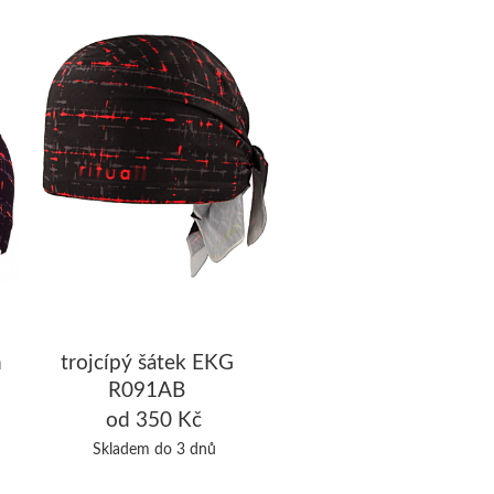
m
trojcípý šátek EKG
R091AB
od 350 Kč
Skladem do 3 dnů