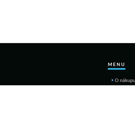
MENU
O nákup
Jak n
Výměn
Rekla
Obcho
Dopr
Kontakt
Tabulky v