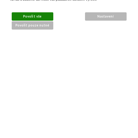
MENU
Povolit vše
Nastavení
Povolit pouze nutné
O nákupu
Jak nakupovat
Výměna a vrácení zboží
Reklamační řád
Obchodní podmínky
Doprava
Kontakt
Tabulky velikostí
Nákrčníky 9 v 1
Materiály
KONTAKT