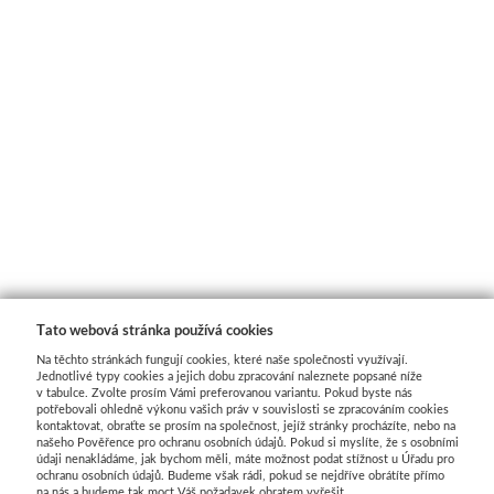
Tato webová stránka používá cookies
Na těchto stránkách fungují cookies, které naše společnosti využívají.
Jednotlivé typy cookies a jejich dobu zpracování naleznete popsané níže
v tabulce. Zvolte prosím Vámi preferovanou variantu. Pokud byste nás
potřebovali ohledně výkonu vašich práv v souvislosti se zpracováním cookies
kontaktovat, obraťte se prosím na společnost, jejíž stránky procházíte, nebo na
našeho Pověřence pro ochranu osobních údajů. Pokud si myslíte, že s osobními
údaji nenakládáme, jak bychom měli, máte možnost podat stížnost u Úřadu pro
ochranu osobních údajů. Budeme však rádi, pokud se nejdříve obrátíte přímo
na nás a budeme tak moct Váš požadavek obratem vyřešit.