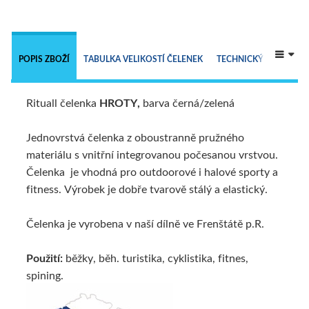
 
POPIS ZBOŽÍ
TABULKA VELIKOSTÍ ČELENEK
TECHNICKÝ POPIS
Rituall čelenka
HROTY,
barva černá/zelená
ALTERNATIVNÍ ZBOŽÍ
Jednovrstvá čelenka z oboustranně pružného
materiálu s vnitřní integrovanou počesanou vrstvou.
Čelenka je vhodná pro outdoorové i halové sporty a
fitness. Výrobek je dobře tvarově stálý a elastický.
Čelenka je vyrobena v naší dílně ve Frenštátě p.R.
Použití:
běžky, běh. turistika, cyklistika, fitnes,
spining.