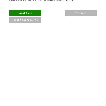
MENU
Povolit vše
Nastavení
Povolit pouze nutné
O nákupu
Jak nakupovat
Výměna a vrácení zboží
Reklamační řád
Obchodní podmínky
Doprava
Kontakt
Tabulky velikostí
Nákrčníky 9 v 1
Materiály
KONTAKT