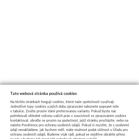
Tato webová stránka používá cookies
Na těchto stránkách fungují cookies, které naše společnosti využívají.
Jednotlivé typy cookies a jejich dobu zpracování naleznete popsané níže
v tabulce. Zvolte prosím Vámi preferovanou variantu. Pokud byste nás
potřebovali ohledně výkonu vašich práv v souvislosti se zpracováním cookies
kontaktovat, obraťte se prosím na společnost, jejíž stránky procházíte, nebo na
našeho Pověřence pro ochranu osobních údajů. Pokud si myslíte, že s osobními
údaji nenakládáme, jak bychom měli, máte možnost podat stížnost u Úřadu pro
ochranu osobních údajů. Budeme však rádi, pokud se nejdříve obrátíte přímo
na nás a budeme tak moct Váš požadavek obratem vyřešit.