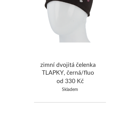
zimní dvojitá čelenka
TLAPKY, černá/fluo
růžová
od 330 Kč
Skladem