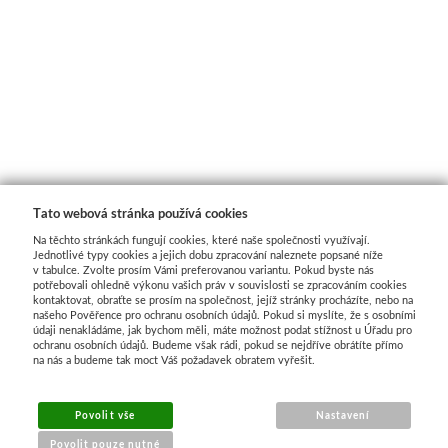
Tato webová stránka používá cookies
Na těchto stránkách fungují cookies, které naše společnosti využívají.
Jednotlivé typy cookies a jejich dobu zpracování naleznete popsané níže
v tabulce. Zvolte prosím Vámi preferovanou variantu. Pokud byste nás
potřebovali ohledně výkonu vašich práv v souvislosti se zpracováním cookies
kontaktovat, obraťte se prosím na společnost, jejíž stránky procházíte, nebo na
našeho Pověřence pro ochranu osobních údajů. Pokud si myslíte, že s osobními
údaji nenakládáme, jak bychom měli, máte možnost podat stížnost u Úřadu pro
ochranu osobních údajů. Budeme však rádi, pokud se nejdříve obrátíte přímo
na nás a budeme tak moct Váš požadavek obratem vyřešit.
MENU
Povolit vše
Nastavení
Povolit pouze nutné