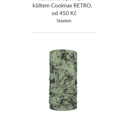
kšiltem Coolmax RETRO,
olivová
od 450 Kč
Skladem