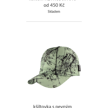
od 450 Kč
Skladem
kšiltovka s pevným