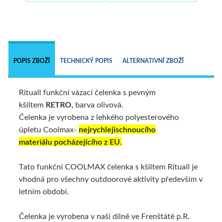
 
POPIS ZBOŽÍ
TECHNICKÝ POPIS
ALTERNATIVNÍ ZBOŽÍ
Rituall funkční vázací čelenka s pevným
kšiltem
RETRO,
barva olivová.
Čelenka je vyrobena z lehkého polyesterového
úpletu Coolmax-
nejrychlejischnoucího
materiálu
pocházejícího z EU.
Tato funkční COOLMAX čelenka s kšiltem Rituall je
vhodná pro všechny outdoorové aktivity především v
letním období.
Čelenka je vyrobena v naší dílně ve Frenštátě p.R.