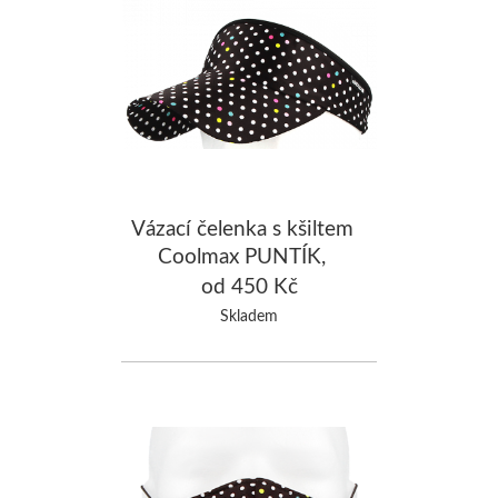
Vázací čelenka s kšiltem
Coolmax PUNTÍK,
černá/mix
od 450 Kč
Skladem