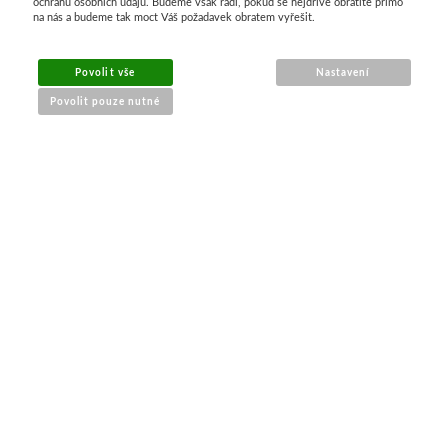
ochranu osobních údajů. Budeme však rádi, pokud se nejdříve obrátíte přímo
na nás a budeme tak moct Váš požadavek obratem vyřešit.
MENU
Povolit vše
Nastavení
Povolit pouze nutné
O nákupu
Jak nakupovat
Výměna a vrácení zboží
Reklamační řád
Obchodní podmínky
Doprava
Kontakt
Tabulky velikostí
Nákrčníky 9 v 1
Materiály