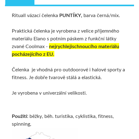
Rituall vázací čelenka
PUNTÍKY,
barva černá/mix.
Praktická čelenka je vyrobena z velice příjemného
materiálu Elano s potním páskem z funkční látky
zvané Coolmax -
nejrychlejischnoucího materiálu
pocházejícího z EU.
Čelenka je vhodná pro outdoorové i halové sporty a
fitness. Je dobře tvarově stálá a elastická.
Je vyrobena v univerzální velikosti.
Použití:
běžky, běh. turistika, cyklistika, fitness,
spinning,