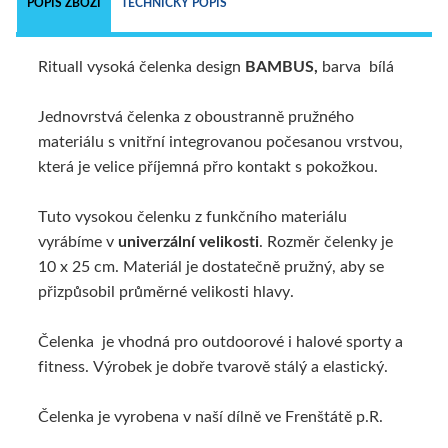
POPIS ZBOŽÍ
TECHNICKÝ POPIS
Rituall vysoká čelenka design
BAMBUS,
barva bílá
Jednovrstvá čelenka z oboustranně pružného
materiálu s vnitřní integrovanou počesanou vrstvou,
která je velice příjemná přro kontakt s pokožkou.
Tuto vysokou čelenku z funkčního materiálu
vyrábíme v
univerzální velikosti
. Rozměr čelenky je
10 x 25 cm. Materiál je dostatečně pružný, aby se
přizpůsobil průměrné velikosti hlavy.
Čelenka je vhodná pro outdoorové i halové sporty a
fitness. Výrobek je dobře tvarově stálý a elastický.
Čelenka je vyrobena v naší dílně ve Frenštátě p.R.