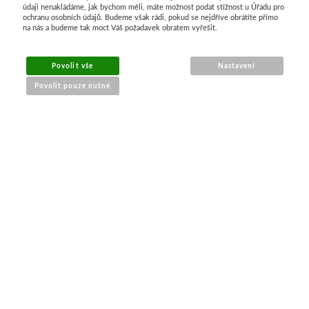
údaji nenakládáme, jak bychom měli, máte možnost podat stížnost u Úřadu pro
ochranu osobních údajů. Budeme však rádi, pokud se nejdříve obrátíte přímo
na nás a budeme tak moct Váš požadavek obratem vyřešit.
MENU
Povolit vše
Nastavení
Povolit pouze nutné
O nákupu
Jak nakupovat
Výměna a vrácení zboží
Reklamační řád
Obchodní podmínky
Doprava
Kontakt
Tabulky velikostí
Nákrčníky 9 v 1
Materiály