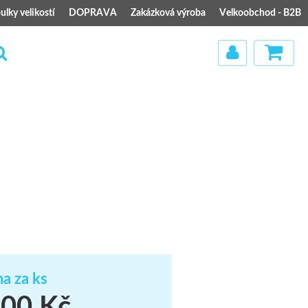
ulky velikostí
DOPRAVA
Zakázková výroba
Velkoobchod - B2B
)
a za ks
00 Kč