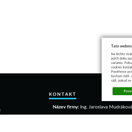
Tato webová
Na těchto strá
jejich dobu zp
variantu. Poku
cookies kontak
Pověřence pro 
bychom měli, 
rádi, pokud se
Povol
KONTAKT
Název firmy:
Ing. Jaroslava Mudrákov
u
akupovat
IČO:
40306640
a a vrácení zboží
DIČ:
CZ 6458061863