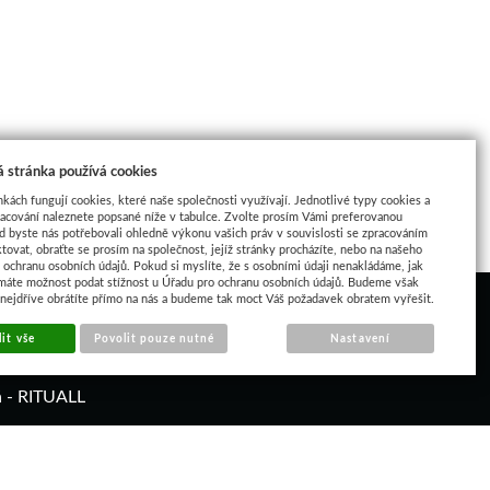
 stránka používá cookies
nkách fungují cookies, které naše společnosti využívají. Jednotlivé typy cookies a
racování naleznete popsané níže v tabulce. Zvolte prosím Vámi preferovanou
d byste nás potřebovali ohledně výkonu vašich práv v souvislosti se zpracováním
tovat, obraťte se prosím na společnost, jejíž stránky procházíte, nebo na našeho
ochranu osobních údajů. Pokud si myslíte, že s osobními údaji nenakládáme, jak
máte možnost podat stížnost u Úřadu pro ochranu osobních údajů. Budeme však
 nejdříve obrátíte přímo na nás a budeme tak moct Váš požadavek obratem vyřešit.
it vše
Povolit pouze nutné
Nastavení
á - RITUALL