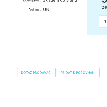
Skladem do 3 dnů
Dostupnost
ŠUMAVA
24
UNI
Velikost
JAVORNÍKY
VYSOKÉ TATRY
DOTAZ PRODAVAČI
PŘIDAT K POROVNÁNÍ