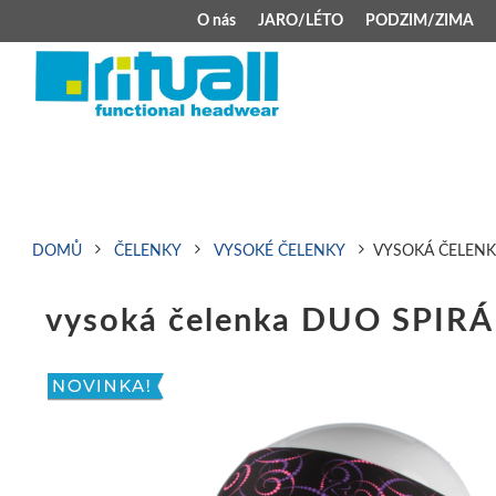
O nás
JARO/LÉTO
PODZIM/ZIMA
JARO/LÉTO
PODZIM/ZIMA
Kšiltovky
Celoroční čepice
Klobouky
Teplá čepice s 
Jarní čepice
Zimní čepice M
DOMŮ
ČELENKY
VYSOKÉ ČELENKY
VYSOKÁ ČELENK
Šátek typu pirát
Kojenecké zimní
vysoká čelenka DUO SPIRÁL
Zimní čepice na 
Kukly