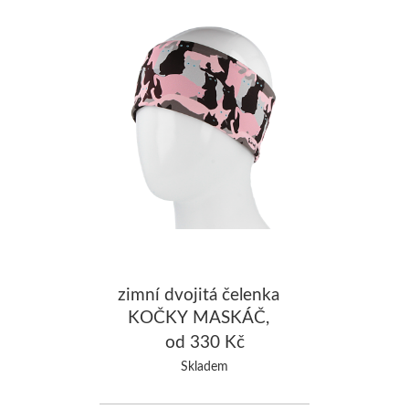
zimní dvojitá čelenka
KOČKY MASKÁČ,
růžová
od 330 Kč
Skladem