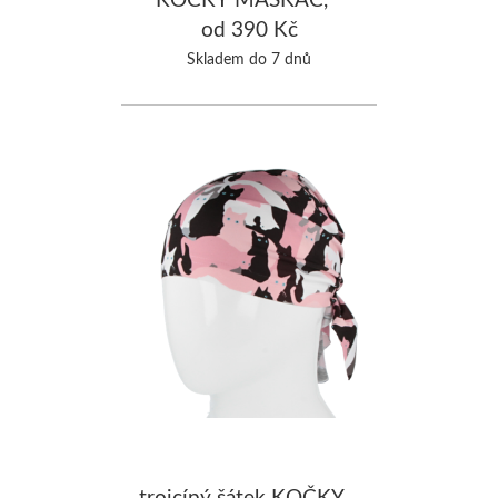
růžová
od 390 Kč
Skladem do 7 dnů
trojcípý šátek KOČKY