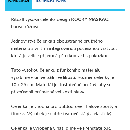
POPIS ZBOŽÍ
TECHNICKÝ POPIS
Rituall vysoká čelenka design
KOČKY MASKÁČ,
barva růžová
Jednovrstvá čelenka z oboustranně pružného
materiálu s vnitřní integrovanou počesanou vrstvou,
která je velice příjemná přro kontakt s pokožkou.
Tuto vysokou čelenku z funkčního materiálu
vyrábíme v
univerzální velikosti
. Rozměr čelenky je
10 x 25 cm. Materiál je dostatečně pružný, aby se
přizpůsobil průměrné velikosti hlavy.
Čelenka je vhodná pro outdoorové i halové sporty a
fitness. Výrobek je dobře tvarově stálý a elastický.
Čelenka je vyrobena v naší dílně ve Frenštátě p.R.