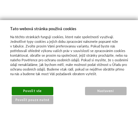
Tato webová stránka používá cookies
Na těchto stránkách fungují cookies, které naše společnosti využívají.
Jednotlivé typy cookies a jejich dobu zpracování naleznete popsané níže
v tabulce. Zvolte prosím Vámi preferovanou variantu. Pokud byste nás
potřebovali ohledně výkonu vašich práv v souvislosti se zpracováním cookies
kontaktovat, obraťte se prosím na společnost, jejíž stránky procházíte, nebo na
našeho Pověřence pro ochranu osobních údajů. Pokud si myslíte, že s osobními
údaji nenakládáme, jak bychom měli, máte možnost podat stížnost u Úřadu pro
ochranu osobních údajů. Budeme však rádi, pokud se nejdříve obrátíte přímo
na nás a budeme tak moct Váš požadavek obratem vyřešit.
MENU
Povolit vše
Nastavení
Povolit pouze nutné
O nákupu
Jak nakupovat
Výměna a vrácení zboží
Reklamační řád
Obchodní podmínky