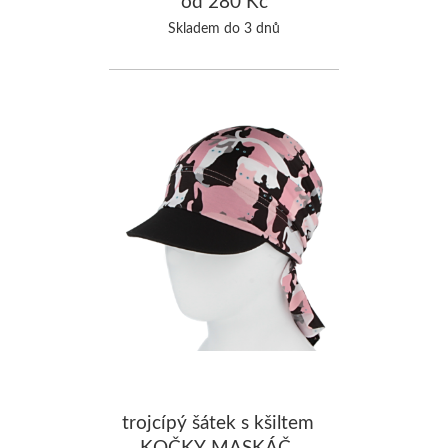
od 280 Kč
Skladem do 3 dnů
trojcípý šátek s kšiltem
KOČKY MASKÁČ,