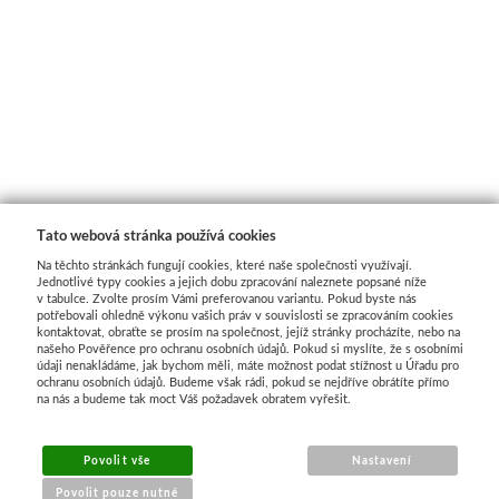
Tato webová stránka používá cookies
Na těchto stránkách fungují cookies, které naše společnosti využívají.
Jednotlivé typy cookies a jejich dobu zpracování naleznete popsané níže
v tabulce. Zvolte prosím Vámi preferovanou variantu. Pokud byste nás
potřebovali ohledně výkonu vašich práv v souvislosti se zpracováním cookies
kontaktovat, obraťte se prosím na společnost, jejíž stránky procházíte, nebo na
našeho Pověřence pro ochranu osobních údajů. Pokud si myslíte, že s osobními
údaji nenakládáme, jak bychom měli, máte možnost podat stížnost u Úřadu pro
ochranu osobních údajů. Budeme však rádi, pokud se nejdříve obrátíte přímo
na nás a budeme tak moct Váš požadavek obratem vyřešit.
MENU
Povolit vše
Nastavení
Povolit pouze nutné