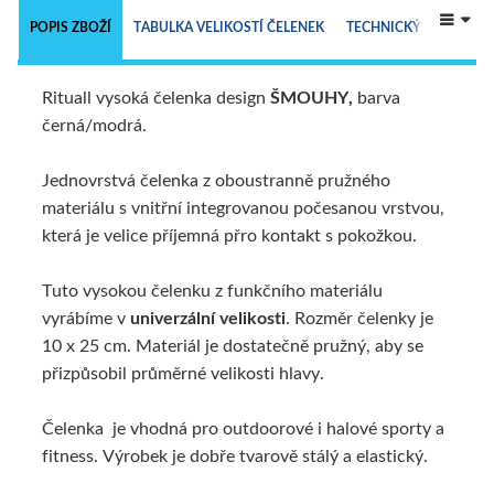
 
POPIS ZBOŽÍ
TABULKA VELIKOSTÍ ČELENEK
TECHNICKÝ POPIS
Rituall vysoká čelenka design
ŠMOUHY,
barva
ALTERNATIVNÍ ZBOŽÍ
černá/modrá.
Jednovrstvá čelenka z oboustranně pružného
materiálu s vnitřní integrovanou počesanou vrstvou,
která je velice příjemná přro kontakt s pokožkou.
Tuto vysokou čelenku z funkčního materiálu
vyrábíme v
univerzální velikosti
. Rozměr čelenky je
10 x 25 cm. Materiál je dostatečně pružný, aby se
přizpůsobil průměrné velikosti hlavy.
Čelenka je vhodná pro outdoorové i halové sporty a
fitness. Výrobek je dobře tvarově stálý a elastický.