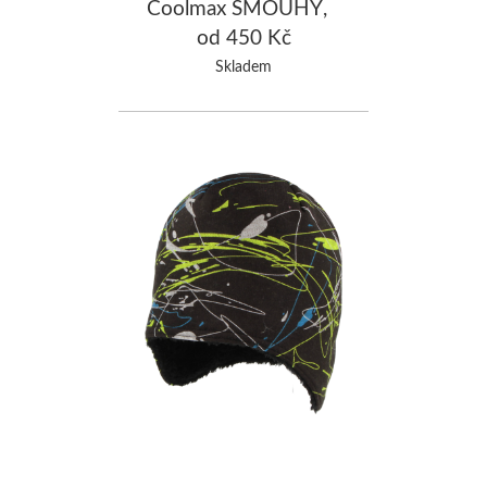
Coolmax ŠMOUHY,
černá/fluo žlutá
od 450 Kč
Skladem