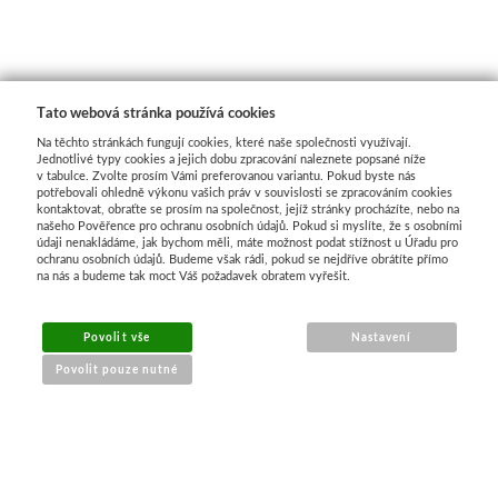
Tato webová stránka používá cookies
Na těchto stránkách fungují cookies, které naše společnosti využívají.
Jednotlivé typy cookies a jejich dobu zpracování naleznete popsané níže
v tabulce. Zvolte prosím Vámi preferovanou variantu. Pokud byste nás
potřebovali ohledně výkonu vašich práv v souvislosti se zpracováním cookies
kontaktovat, obraťte se prosím na společnost, jejíž stránky procházíte, nebo na
našeho Pověřence pro ochranu osobních údajů. Pokud si myslíte, že s osobními
údaji nenakládáme, jak bychom měli, máte možnost podat stížnost u Úřadu pro
ochranu osobních údajů. Budeme však rádi, pokud se nejdříve obrátíte přímo
na nás a budeme tak moct Váš požadavek obratem vyřešit.
MENU
Povolit vše
Nastavení
Povolit pouze nutné
O nákupu
Jak nakupovat
Výměna a vrácení zboží
Reklamační řád