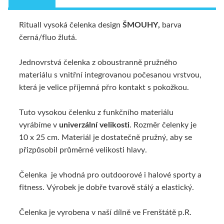
Rituall vysoká čelenka design
ŠMOUHY,
barva
černá/fluo žlutá.
Jednovrstvá čelenka z oboustranně pružného
materiálu s vnitřní integrovanou počesanou vrstvou,
která je velice příjemná přro kontakt s pokožkou.
Tuto vysokou čelenku z funkčního materiálu
vyrábíme v
univerzální velikosti
. Rozměr čelenky je
10 x 25 cm. Materiál je dostatečně pružný, aby se
přizpůsobil průměrné velikosti hlavy.
Čelenka je vhodná pro outdoorové i halové sporty a
fitness. Výrobek je dobře tvarově stálý a elastický.
Čelenka je vyrobena v naší dílně ve Frenštátě p.R.