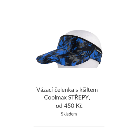
Vázací čelenka s kšiltem
Coolmax STŘEPY,
černá/modrá
od 450 Kč
Skladem