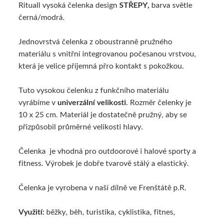
Rituall vysoká čelenka design
STŘEPY,
barva světle
ALTERNATIVNÍ ZBOŽÍ
černá/modrá.
Jednovrstvá čelenka z oboustranně pružného
materiálu s vnitřní integrovanou počesanou vrstvou,
která je velice příjemná přro kontakt s pokožkou.
Tuto vysokou čelenku z funkčního materiálu
vyrábíme v
univerzální velikosti
. Rozměr čelenky je
10 x 25 cm. Materiál je dostatečně pružný, aby se
přizpůsobil průměrné velikosti hlavy.
Čelenka je vhodná pro outdoorové i halové sporty a
fitness. Výrobek je dobře tvarově stálý a elastický.
Čelenka je vyrobena v naší dílně ve Frenštátě p.R.
Využití:
běžky, běh, turistika, cyklistika, fitnes,