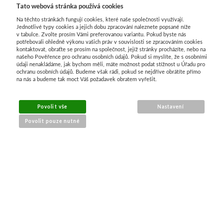
Tato webová stránka používá cookies
Na těchto stránkách fungují cookies, které naše společnosti využívají.
Jednotlivé typy cookies a jejich dobu zpracování naleznete popsané níže
v tabulce. Zvolte prosím Vámi preferovanou variantu. Pokud byste nás
potřebovali ohledně výkonu vašich práv v souvislosti se zpracováním cookies
kontaktovat, obraťte se prosím na společnost, jejíž stránky procházíte, nebo na
našeho Pověřence pro ochranu osobních údajů. Pokud si myslíte, že s osobními
údaji nenakládáme, jak bychom měli, máte možnost podat stížnost u Úřadu pro
ochranu osobních údajů. Budeme však rádi, pokud se nejdříve obrátíte přímo
na nás a budeme tak moct Váš požadavek obratem vyřešit.
MENU
Povolit vše
Nastavení
Povolit pouze nutné
O nákupu
Jak nakupovat
Výměna a vrácení zboží
Reklamační řád
Obchodní podmínky
Doprava
Kontakt
Tabulky velikostí