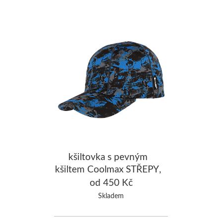
kšiltovka s pevným
kšiltem Coolmax STŘEPY,
modrá
od 450 Kč
Skladem