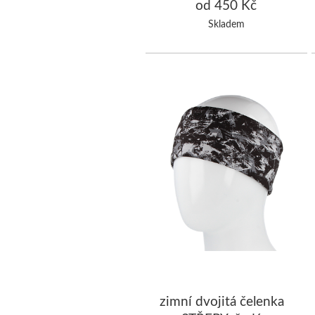
černá/šedá
od 450 Kč
Skladem
zimní dvojitá čelenka