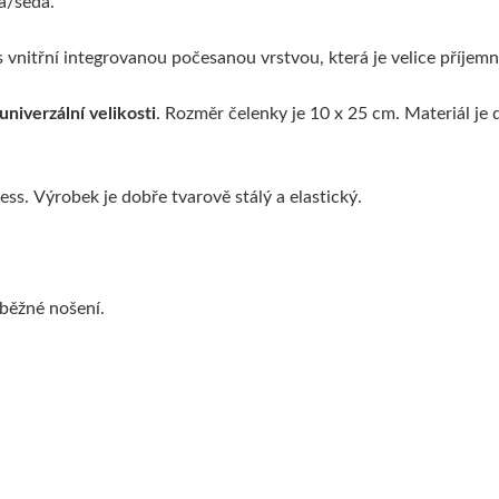
á/šedá.
vnitřní integrovanou počesanou vrstvou, která je velice příjem
univerzální velikosti
. Rozměr čelenky je 10 x 25 cm. Materiál je 
ss. Výrobek je dobře tvarově stálý a elastický.
, běžné nošení.