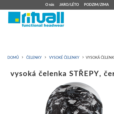
O nás
JARO/LÉTO
PODZIM/ZIMA
JARO/LÉTO
PODZIM/ZIMA
Kšiltovky
Celoroční čepice
Klobouky
Teplá čepice s 
Jarní čepice
Zimní čepice M
DOMŮ
ČELENKY
VYSOKÉ ČELENKY
VYSOKÁ ČELENK
Šátek typu pirát
Kojenecké zimní
vysoká čelenka STŘEPY, če
Zimní čepice na 
Kukly