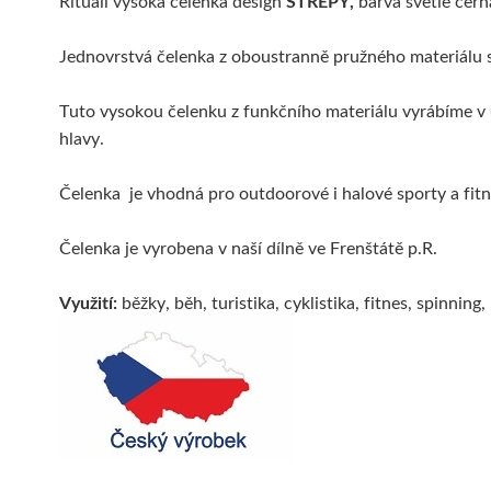
Rituall vysoká čelenka design
STŘEPY,
barva světle čern
Jednovrstvá čelenka z oboustranně pružného materiálu s 
Tuto vysokou čelenku z funkčního materiálu vyrábíme v
hlavy.
Čelenka je vhodná pro outdoorové i halové sporty a fitne
Čelenka je vyrobena v naší dílně ve Frenštátě p.R.
Využití:
běžky, běh, turistika, cyklistika, fitnes, spinning