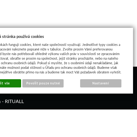
 stránka používá cookies
nkách fungují cookies, které naše společnosti využívají. Jednotlivé typy cookies a
racování naleznete popsané níže v tabulce. Zvolte prosím Vámi preferovanou
d byste nás potřebovali ohledně výkonu vašich práv v souvislosti se zpracováním
tovat, obraťte se prosím na společnost, jejíž stránky procházíte, nebo na našeho
ochranu osobních údajů. Pokud si myslíte, že s osobními údaji nenakládáme, jak
máte možnost podat stížnost u Úřadu pro ochranu osobních údajů. Budeme však
 nejdříve obrátíte přímo na nás a budeme tak moct Váš požadavek obratem vyřešit.
it vše
Povolit pouze nutné
Nastavení
á - RITUALL