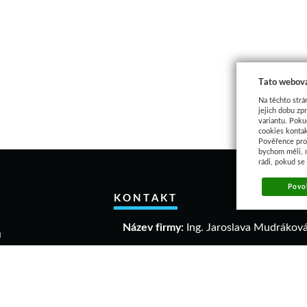
Tato webová
Na těchto strá
jejich dobu zp
variantu. Poku
cookies kontak
Pověřence pro 
bychom měli, 
rádi, pokud se
Povol
KONTAKT
Název firmy:
Ing. Jaroslava Mudrákov
u
akupovat
IČO:
40306640
a a vrácení zboží
DIČ:
CZ 6458061863
mační řád
dní podmínky