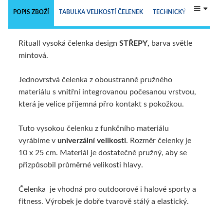
 
POPIS ZBOŽÍ
TABULKA VELIKOSTÍ ČELENEK
TECHNICKÝ POPIS
Rituall vysoká čelenka design
STŘEPY,
barva světle
ALTERNATIVNÍ ZBOŽÍ
mintová.
Jednovrstvá čelenka z oboustranně pružného
materiálu s vnitřní integrovanou počesanou vrstvou,
která je velice příjemná přro kontakt s pokožkou.
Tuto vysokou čelenku z funkčního materiálu
vyrábíme v
univerzální velikosti
. Rozměr čelenky je
10 x 25 cm. Materiál je dostatečně pružný, aby se
přizpůsobil průměrné velikosti hlavy.
Čelenka je vhodná pro outdoorové i halové sporty a
fitness. Výrobek je dobře tvarově stálý a elastický.