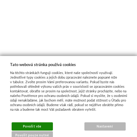
Tato webová stránka používá cookies
Na těchto stránkách fungují cookies, které naše společnosti využívají.
Jednotlivé typy cookies a jejich dobu zpracování naleznete popsané níže
v tabulce. Zvolte prosím Vámi preferovanou variantu. Pokud byste nás
potřebovali ohledně výkonu vašich práv v souvislosti se zpracováním cookies
kontaktovat, obraťte se prosím na společnost, jejíž stránky procházíte, nebo na
našeho Pověřence pro ochranu osobních údajů. Pokud si myslíte, že s osobními
údaji nenakládáme, jak bychom měli, máte možnost podat stížnost u Úřadu pro
ochranu osobních údajů. Budeme však rádi, pokud se nejdříve obrátíte přímo
na nás a budeme tak moct Váš požadavek obratem vyřešit.
MENU
Povolit vše
Nastavení
Povolit pouze nutné