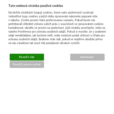
Tato webová stránka používá cookies
Na těchto stránkách fungují cookies, které naše společnosti využívají.
Jednotlivé typy cookies a jejich dobu zpracování naleznete popsané níže
v tabulce. Zvolte prosím Vámi preferovanou variantu. Pokud byste nás
potřebovali ohledně výkonu vašich práv v souvislosti se zpracováním cookies
kontaktovat, obraťte se prosím na společnost, jejíž stránky procházíte, nebo na
našeho Pověřence pro ochranu osobních údajů. Pokud si myslíte, že s osobními
údaji nenakládáme, jak bychom měli, máte možnost podat stížnost u Úřadu pro
ochranu osobních údajů. Budeme však rádi, pokud se nejdříve obrátíte přímo
na nás a budeme tak moct Váš požadavek obratem vyřešit.
MENU
Povolit vše
Nastavení
Povolit pouze nutné
O nákupu
Jak nakupovat
Výměna a vrácení zboží
Reklamační řád
Obchodní podmínky
Doprava
Kontakt
Tabulky velikostí