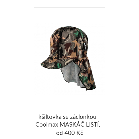
kšiltovka se záclonkou
Coolmax MASKÁČ LISTÍ,
khaki
od 400 Kč