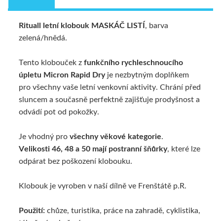
Rituall letní klobouk
MASKÁČ LISTÍ
, barva
TECHNICKÝ POPIS
zelená/hnědá.
Tento klobouček z
funkčního rychleschnoucího
úpletu Micron Rapid Dry
je nezbytným doplňkem
pro všechny vaše letní venkovní aktivity. Chrání před
sluncem a současně perfektně zajišťuje prodyšnost a
odvádí pot od pokožky.
Je vhodný pro
všechny věkové kategorie
.
Velikosti 46, 48 a 50 mají postranní šňůrky
, které lze
odpárat bez poškození klobouku.
Klobouk je vyroben v naší dílně ve Frenštátě p.R.
Použití:
chůze, turistika, práce na zahradě, cyklistika,