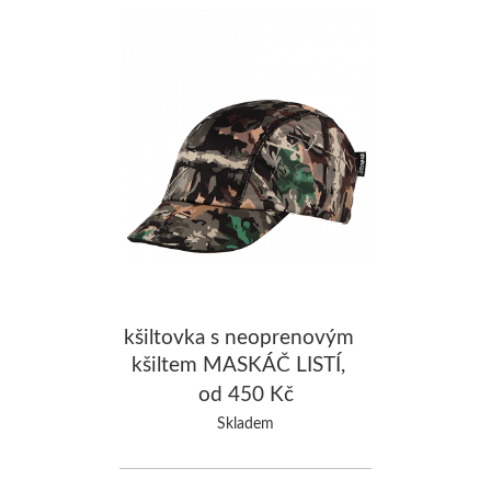
kšiltovka s neoprenovým
kšiltem MASKÁČ LISTÍ,
hnědá
od 450 Kč
Skladem