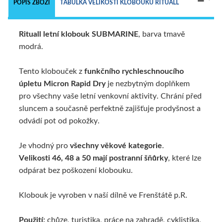
POPIS ZBOŽÍ
TABULKA VELIKOSTÍ KLOBOUKŮ RITUALL
Rituall letní klobouk
SUBMARINE
, barva tmavě
TECHNICKÝ POPIS
ALTERNATIVNÍ ZBOŽÍ
modrá.
Tento klobouček z
funkčního rychleschnoucího
úpletu Micron Rapid Dry
je nezbytným doplňkem
pro všechny vaše letní venkovní aktivity. Chrání před
sluncem a současně perfektně zajišťuje prodyšnost a
odvádí pot od pokožky.
Je vhodný pro
všechny věkové kategorie
.
Velikosti 46, 48 a 50 mají postranní šňůrky
, které lze
odpárat bez poškození klobouku.
Klobouk je vyroben v naší dílně ve Frenštátě p.R.
Použití:
chůze, turistika, práce na zahradě, cyklistika,