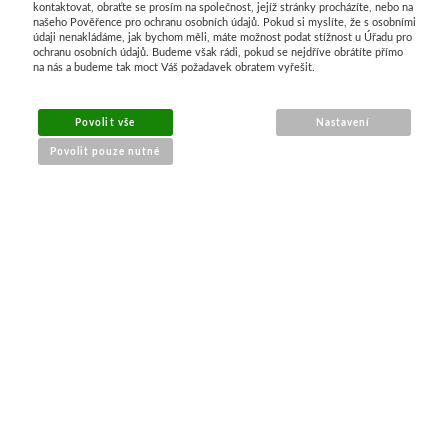
kontaktovat, obraťte se prosím na společnost, jejíž stránky procházíte, nebo na
našeho Pověřence pro ochranu osobních údajů. Pokud si myslíte, že s osobními
údaji nenakládáme, jak bychom měli, máte možnost podat stížnost u Úřadu pro
ochranu osobních údajů. Budeme však rádi, pokud se nejdříve obrátíte přímo
na nás a budeme tak moct Váš požadavek obratem vyřešit.
MENU
Povolit vše
Nastavení
Povolit pouze nutné
O nákupu
Jak nakupovat
Výměna a vrácení zboží
Reklamační řád
Obchodní podmínky
Doprava
Kontakt
Tabulky velikostí
Nákrčníky 9 v 1
Materiály