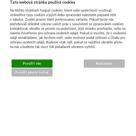
Tato webová stránka používá cookies
Na těchto stránkách fungují cookies, které naše společnosti využívají.
Jednotlivé typy cookies a jejich dobu zpracování naleznete popsané níže
v tabulce. Zvolte prosím Vámi preferovanou variantu. Pokud byste nás
potřebovali ohledně výkonu vašich práv v souvislosti se zpracováním cookies
kontaktovat, obraťte se prosím na společnost, jejíž stránky procházíte, nebo na
našeho Pověřence pro ochranu osobních údajů. Pokud si myslíte, že s osobními
údaji nenakládáme, jak bychom měli, máte možnost podat stížnost u Úřadu pro
ochranu osobních údajů. Budeme však rádi, pokud se nejdříve obrátíte přímo
na nás a budeme tak moct Váš požadavek obratem vyřešit.
MENU
Povolit vše
Nastavení
Povolit pouze nutné
O nákupu
Jak nakupovat
Výměna a vrácení zboží
Reklamační řád
Obchodní podmínky
Doprava
Kontakt
Tabulky velikostí