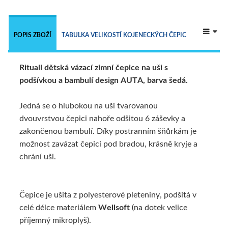
 
POPIS ZBOŽÍ
TABULKA VELIKOSTÍ KOJENECKÝCH ČEPIC
Rituall
dětská
vázací zimní čepice na uši s
TECHNICKÝ POPIS
ALTERNATIVNÍ ZBOŽÍ
podšívkou a bambulí design AUTA, barva šedá.
Jedná se o hlubokou na uši tvarovanou
dvouvrstvou čepici nahoře odšitou 6 záševky a
zakončenou bambulí. Díky postranním šňůrkám je
možnost zavázat čepici pod bradou, krásně kryje a
chrání uši.
Čepice je ušita z polyesterové pleteniny, podšitá v
celé délce materiálem
Wellsoft
(na dotek velice
příjemný mikroplyš).