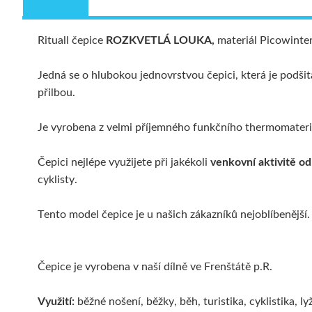
Rituall čepice
ROZKVETLÁ LOUKA,
materiál Picowinter
Jedná se o hlubokou jednovrstvou čepici, která je podšit
přilbou.
Je vyrobena z velmi příjemného funkčního thermomater
Čepici nejlépe využijete při jakékoli
venkovní aktivitě od
cyklisty.
Tento model čepice je u našich zákazníků nejoblíbenější.
Čepice je vyrobena v naší dílně ve Frenštátě p.R.
Využití:
běžné nošení, běžky, běh, turistika, cyklistika, 