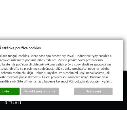
 stránka používá cookies
nkách fungují cookies, které naše společnosti využívají. Jednotlivé typy cookies a
racování naleznete popsané níže v tabulce. Zvolte prosím Vámi preferovanou
d byste nás potřebovali ohledně výkonu vašich práv v souvislosti se zpracováním
tovat, obraťte se prosím na společnost, jejíž stránky procházíte, nebo na našeho
ochranu osobních údajů. Pokud si myslíte, že s osobními údaji nenakládáme, jak
máte možnost podat stížnost u Úřadu pro ochranu osobních údajů. Budeme však
 nejdříve obrátíte přímo na nás a budeme tak moct Váš požadavek obratem vyřešit.
it vše
Povolit pouze nutné
Nastavení
á - RITUALL