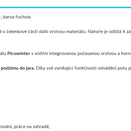
, barva fuchsie.
á v čelenkové části další vrstvou materiálu. Nahoře je odšitá 4 
iálu
Picowinter
s vnitřní integrovanou počesanou vrstvou a horn
 podzimu do jara
. Díky své vynikající funkčnosti odvádění potu 
lyžování, práce na zahradě,