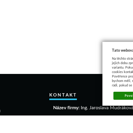
Tato webová
Na těchto strá
jejich dobu zp
variantu. Poku
cookies kontak
Pověřence pro 
bychom měli, 
rádi, pokud se
KONTAKT
Povol
Název firmy:
Ing. Jaroslava Mudrákov
u
akupovat
IČO:
40306640
a a vrácení zboží
DIČ:
CZ 6458061863