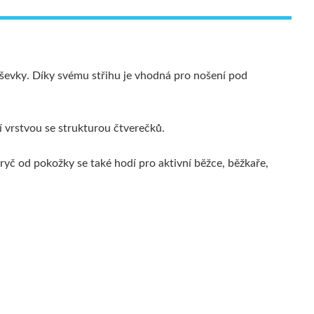
záševky. Díky svému střihu je vhodná pro nošení pod
í vrstvou se strukturou čtverečků.
pryč od pokožky se také hodí pro aktivní běžce, běžkaře,