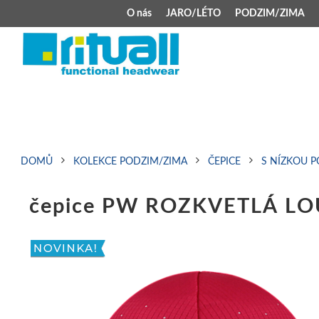
O nás
JARO/LÉTO
PODZIM/ZIMA
JARO/LÉTO
PODZIM/ZIMA
Kšiltovky
Celoroční čepice
Klobouky
Teplá čepice s 
Jarní čepice
Zimní čepice M
DOMŮ
KOLEKCE PODZIM/ZIMA
ČEPICE
S NÍZKOU 
Šátek typu pirát
Kojenecké zimní
čepice PW ROZKVETLÁ LOU
Zimní čepice na 
Kukly