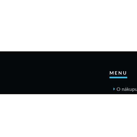
MENU
O nákup
Jak n
Výměn
Rekla
Obcho
Dopr
Kontakt