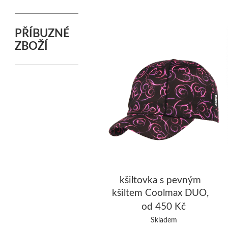
PŘÍBUZNÉ
ZBOŽÍ
kšiltovka s pevným
kšiltem Coolmax DUO,
černá/fuchsiová
od 450 Kč
Skladem