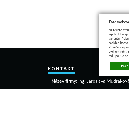
Tato webová
Na těchto strá
jejich dobu zp
variantu. Poku
cookies kontak
Pověřence pro 
bychom měli, 
rádi, pokud se
Povol
KONTAKT
Název firmy:
Ing. Jaroslava Mudrákov
u
akupovat
IČO:
40306640
a a vrácení zboží
DIČ:
CZ 6458061863
mační řád
dní podmínky
Adresa:
ava