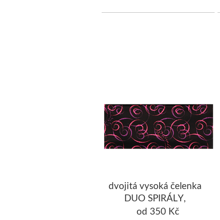
dvojitá vysoká čelenka
DUO SPIRÁLY,
černá/růžová
od 350 Kč