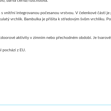
vio, barva černá/fuschsiová.
s vnitřní integrovanou počesanou vrstvou. V čelenkové části je 
e kulatý vrchlík. Bambulka je přišita k středovým švům vrchlíku
tdoorové aktivity v zimním nebo přechodném období. Je tvarově s
ál pochází z EU.