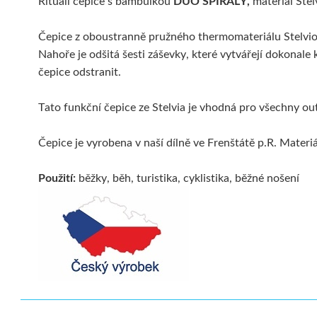
Rituall čepice s bambulkou
DUO SPIRÁLY,
materiál Stel
Čepice z oboustranně pružného thermomateriálu Stelvio 
Nahoře je odšitá šesti záševky, které vytvářejí dokonal
čepice odstranit.
Tato funkční čepice ze Stelvia je vhodná pro všechny ou
Čepice je vyrobena v naší dílně ve Frenštátě p.R. Materi
Použití:
běžky, běh, turistika, cyklistika, běžné nošení