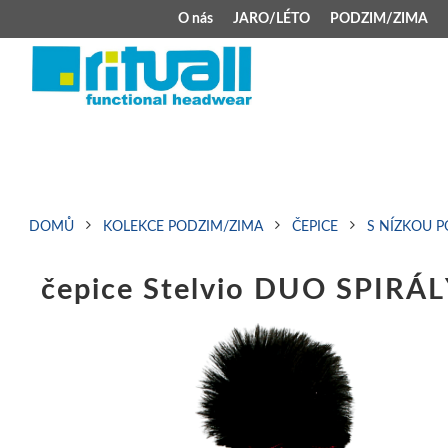
O nás
JARO/LÉTO
PODZIM/ZIMA
JARO/LÉTO
PODZIM/ZIMA
Kšiltovky
Celoroční čepice
Klobouky
Teplá čepice s 
Jarní čepice
Zimní čepice M
DOMŮ
KOLEKCE PODZIM/ZIMA
ČEPICE
S NÍZKOU 
Šátek typu pirát
Kojenecké zimní
čepice Stelvio DUO SPIRÁL
Zimní čepice na 
Kukly