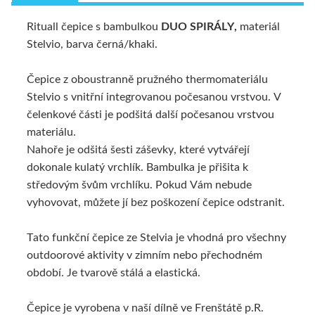
Rituall čepice s bambulkou
DUO SPIRÁLY,
materiál
ALTERNATIVNÍ ZBOŽÍ
Stelvio, barva černá/khaki.
Čepice z oboustranně pružného thermomateriálu
Stelvio s vnitřní integrovanou počesanou vrstvou. V
čelenkové části je podšitá další počesanou vrstvou
materiálu.
Nahoře je odšitá šesti záševky, které vytvářejí
dokonale kulatý vrchlík. Bambulka je přišita k
středovým švům vrchlíku. Pokud Vám nebude
vyhovovat, můžete jí bez poškození čepice odstranit.
Tato funkční čepice ze Stelvia je vhodná pro všechny
outdoorové aktivity v zimním nebo přechodném
období. Je tvarově stálá a elastická.
Čepice je vyrobena v naší dílně ve Frenštátě p.R.