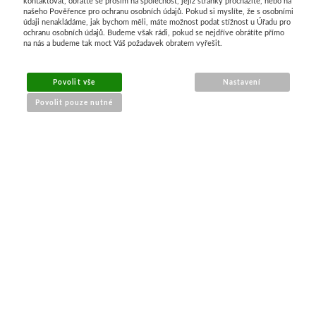
kontaktovat, obraťte se prosím na společnost, jejíž stránky procházíte, nebo na
našeho Pověřence pro ochranu osobních údajů. Pokud si myslíte, že s osobními
údaji nenakládáme, jak bychom měli, máte možnost podat stížnost u Úřadu pro
ochranu osobních údajů. Budeme však rádi, pokud se nejdříve obrátíte přímo
na nás a budeme tak moct Váš požadavek obratem vyřešit.
MENU
Povolit vše
Nastavení
Povolit pouze nutné
O nákupu
Jak nakupovat
Výměna a vrácení zboží
Reklamační řád
Obchodní podmínky
Doprava
Kontakt
Tabulky velikostí
Nákrčníky 9 v 1
Materiály