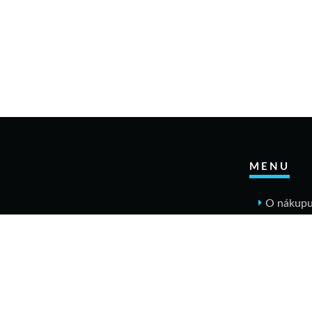
MENU
O nákup
Jak n
Výměn
Rekla
Obcho
Dopr
Kontakt