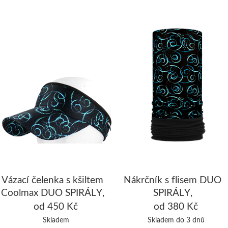
Vázací čelenka s kšiltem
Nákrčník s flisem DUO
Coolmax DUO SPIRÁLY,
SPIRÁLY,
černá/tyrkysová
černá/tyrkysová
od 450 Kč
od 380 Kč
Skladem
Skladem do 3 dnů