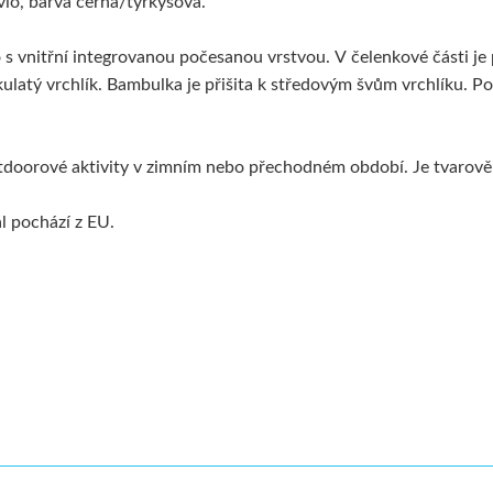
vio, barva černá/tyrkysová.
s vnitřní integrovanou počesanou vrstvou. V čelenkové části je 
e kulatý vrchlík. Bambulka je přišita k středovým švům vrchlíku
tdoorové aktivity v zimním nebo přechodném období. Je tvarově s
ál pochází z EU.