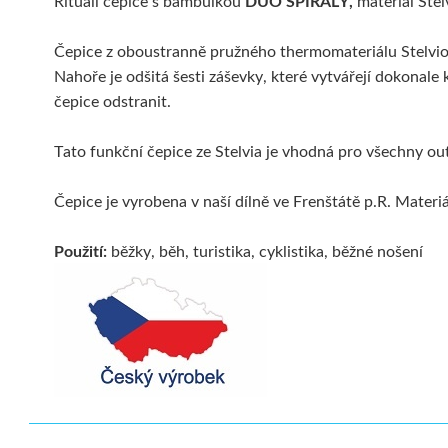
Rituall čepice s bambulkou
DUO SPIRÁLY,
materiál Stel
Čepice z oboustranně pružného thermomateriálu Stelvio 
Nahoře je odšitá šesti záševky, které vytvářejí dokonal
čepice odstranit.
Tato funkční čepice ze Stelvia je vhodná pro všechny ou
Čepice je vyrobena v naší dílně ve Frenštátě p.R. Materi
Použití:
běžky, běh, turistika, cyklistika, běžné nošení