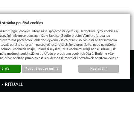
 stránka používá cookies
nkách fungují cookies, které naše společnosti využívají. Jednotlivé typy cookies a
racování naleznete popsané níže v tabulce. Zvolte prosím Vámi preferovanou
d byste nás potřebovali ohledně výkonu vašich práv v souvislosti se zpracováním
tovat, obraťte se prosím na společnost, jejíž stránky procházíte, nebo na našeho
ochranu osobních údajů. Pokud si myslíte, že s osobními údaji nenakládáme, jak
máte možnost podat stížnost u Úřadu pro ochranu osobních údajů. Budeme však
 nejdříve obrátíte přímo na nás a budeme tak moct Váš požadavek obratem vyřešit.
it vše
Povolit pouze nutné
Nastavení
á - RITUALL