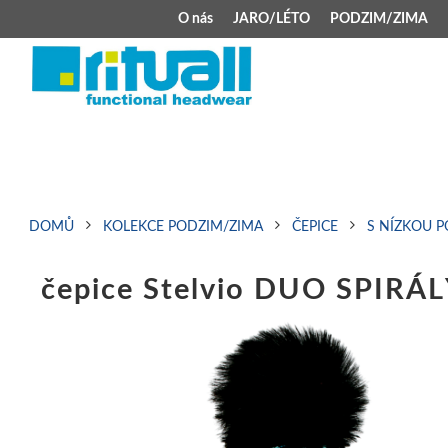
O nás
JARO/LÉTO
PODZIM/ZIMA
JARO/LÉTO
PODZIM/ZIMA
Kšiltovky
Celoroční čepice
Klobouky
Teplá čepice s 
Jarní čepice
Zimní čepice M
DOMŮ
KOLEKCE PODZIM/ZIMA
ČEPICE
S NÍZKOU 
Šátek typu pirát
Kojenecké zimní
čepice Stelvio DUO SPIRÁL
Zimní čepice na 
Kukly