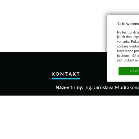
Tato webová
Na těchto strá
jejich dobu zp
variantu. Poku
cookies kontak
Pověřence pro 
bychom měli, 
rádi, pokud se
Povol
KONTAKT
Název firmy:
Ing. Jaroslava Mudrákov
u
akupovat
IČO:
40306640
a a vrácení zboží
DIČ:
CZ 6458061863
mační řád
dní podmínky
Adresa:
ava