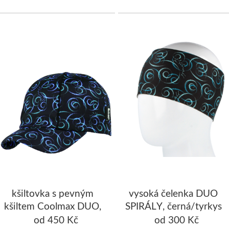
kšiltovka s pevným
vysoká čelenka DUO
kšiltem Coolmax DUO,
SPIRÁLY, černá/tyrkys
černá/tyrkysová
od 450 Kč
od 300 Kč