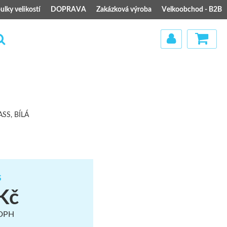
ulky velikostí
DOPRAVA
Zakázková výroba
Velkoobchod - B2B
)
SS, BÍLÁ
s
Kč
 DPH