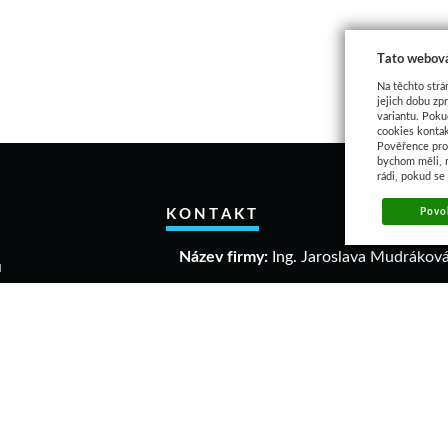
Tato webová
Na těchto strá
jejich dobu zp
variantu. Poku
cookies kontak
Pověřence pro 
bychom měli, 
rádi, pokud se
KONTAKT
Povol
Název firmy:
Ing. Jaroslava Mudrákov
u
akupovat
IČO:
40306640
a a vrácení zboží
DIČ:
CZ 6458061863
mační řád
dní podmínky
Adresa:
ava
Dolní 1004
elikostí