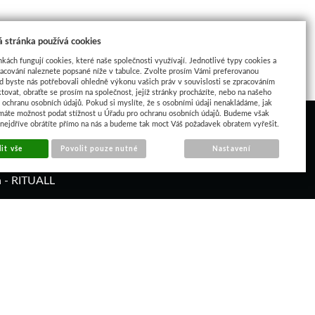
 stránka používá cookies
nkách fungují cookies, které naše společnosti využívají. Jednotlivé typy cookies a
racování naleznete popsané níže v tabulce. Zvolte prosím Vámi preferovanou
d byste nás potřebovali ohledně výkonu vašich práv v souvislosti se zpracováním
tovat, obraťte se prosím na společnost, jejíž stránky procházíte, nebo na našeho
ochranu osobních údajů. Pokud si myslíte, že s osobními údaji nenakládáme, jak
máte možnost podat stížnost u Úřadu pro ochranu osobních údajů. Budeme však
 nejdříve obrátíte přímo na nás a budeme tak moct Váš požadavek obratem vyřešit.
it vše
Povolit pouze nutné
Nastavení
á - RITUALL