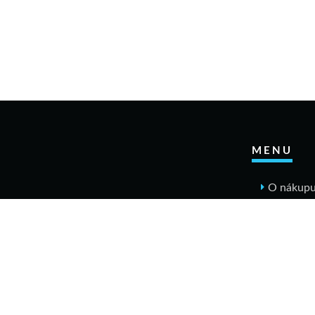
MENU
O nákup
Jak n
Výměn
Rekla
Obcho
Dopr
Kontakt
Tabulky v