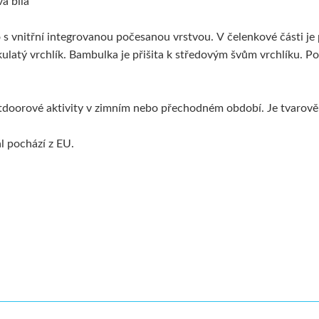
va bílá
s vnitřní integrovanou počesanou vrstvou. V čelenkové části je 
e kulatý vrchlík. Bambulka je přišita k středovým švům vrchlíku
tdoorové aktivity v zimním nebo přechodném období. Je tvarově s
ál pochází z EU.