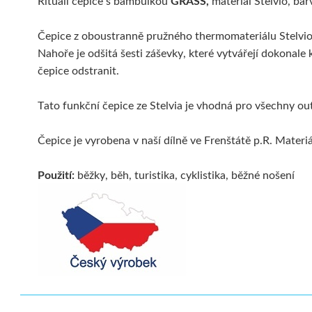
Rituall čepice s bambulkou
GRASS,
materiál Stelvio, bar
Čepice z oboustranně pružného thermomateriálu Stelvio 
Nahoře je odšitá šesti záševky, které vytvářejí dokonal
čepice odstranit.
Tato funkční čepice ze Stelvia je vhodná pro všechny ou
Čepice je vyrobena v naší dílně ve Frenštátě p.R. Materi
Použití:
běžky, běh, turistika, cyklistika, běžné nošení