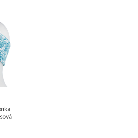
enka
ysová