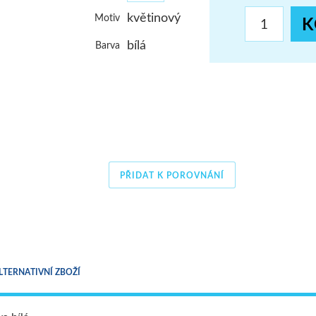
ŠUMAVA
květinový
Motiv
K
bílá
Barva
JAVORNÍKY
VYSOKÉ TATRY
PŘIDAT K POROVNÁNÍ
LTERNATIVNÍ ZBOŽÍ