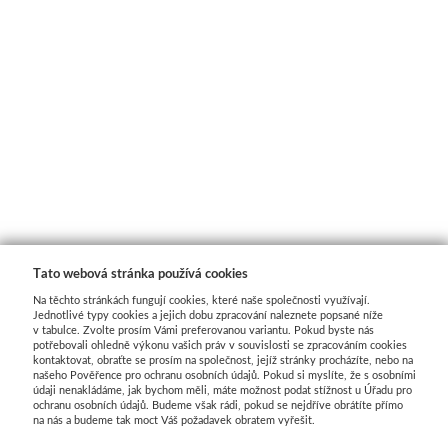
Tato webová stránka používá cookies
Na těchto stránkách fungují cookies, které naše společnosti využívají.
Jednotlivé typy cookies a jejich dobu zpracování naleznete popsané níže
v tabulce. Zvolte prosím Vámi preferovanou variantu. Pokud byste nás
potřebovali ohledně výkonu vašich práv v souvislosti se zpracováním cookies
kontaktovat, obraťte se prosím na společnost, jejíž stránky procházíte, nebo na
našeho Pověřence pro ochranu osobních údajů. Pokud si myslíte, že s osobními
údaji nenakládáme, jak bychom měli, máte možnost podat stížnost u Úřadu pro
ochranu osobních údajů. Budeme však rádi, pokud se nejdříve obrátíte přímo
na nás a budeme tak moct Váš požadavek obratem vyřešit.