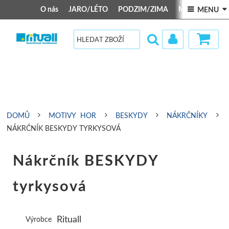
O nás
JARO/LÉTO
PODZIM/ZIMA
MOTIVY HOR
 MENU 
NÁKRČNÍKY
ČELENKY
TROJCÍPÉ ŠÁTKY
Tabulky velikostí
JARO/LÉTO
PODZIM/ZIMA
MOTIVY HOR
DOPRAVA
Zakázková výroba
Velkoobchod - B2B
NÁKRČNÍKY
ČELENKY
TROJCÍPÉ ŠÁTKY
Kšiltovky
Celoroční čepice
BESKYDY
Celoroční nákrčníky
Dvojité zimní čelenky
Klasický šátek
Klobouky
Teplá čepice s bambulkou
BÍLÉ KARPAT
Zimní nákrčník (s flisovou vložkou)
Dvojité vysoké čelenky
Šátek s kšiltem
Jarní čepice
Zimní čepice MERINO
LUŽICKÉ HO
DOMŮ
MOTIVY HOR
BESKYDY
NÁKRČNÍKY
Klasické čelenky (velikosti S, M, L)
Šátek typu pirát
Kojenecké zimní čepice
JESENÍKY
NÁKRČNÍK BESKYDY TYRKYSOVÁ
Vysoké čelenky (velikost UNI)
Zimní čepice na uši
JIZERSKÉ H
Nákrčník BESKYDY
Zavazovací
Kukly
KRKONOŠE
tyrkysová
Zavazovací s kšiltem
KRUŠNÉ HO
ORLICKÉ HO
Rituall
Výrobce