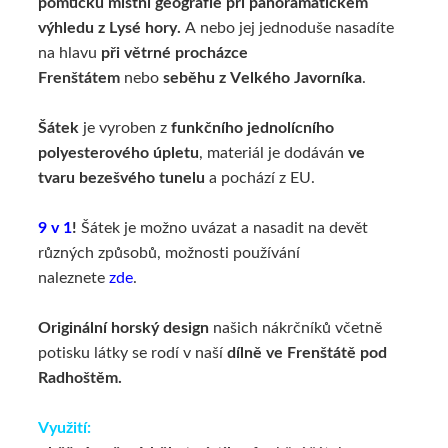
pomůcku místní geografie při panoramatickém
výhledu z Lysé hory.
A nebo jej jednoduše nasadíte
na hlavu
při větrné procházce
Frenštátem
nebo
seběhu z Velkého Javorníka
.
Šátek
je vyroben z
funkčního jednolícního
polyesterového úpletu
, materiál je dodáván
ve
tvaru bezešvého tunelu
a pochází z EU.
9 v 1
!
Šátek je možno uvázat a nasadit na devět
různých způsobů, možnosti používání
naleznete
zde
.
Originální horský design
našich nákrčníků včetně
potisku látky se rodí v naší
dílně ve Frenštátě pod
Radhoštěm.
Využití: