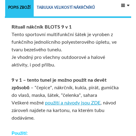
 
POPIS ZBOŽÍ
TABULKA VELIKOSTÍ NÁKRČNÍKŮ
Rituall nákčník BLOTS 9 v 1
NÁKRČNÍKY - 9 V 1
TECHNICKÝ POPIS
Tento sportovní multifunkční šátek je vyroben z
funkčního jednolícního polyesterového úpletu, ve
tvaru bezešvého tunelu.
Je vhodný pro všechny outdoorové a halové
aktivity, i pod přilbu.
9 v 1 – tento tunel je možno použít na devět
způsobů
– "čepice", nákrčník, kukla, pirát, gumička
do vlasů, maska, šátek, "čelenka", sahara
Veškeré možné
použití a návody jsou ZDE
,
návod
zároveň najdete na kartonu, na kterém tubu
dodáváme.
Použití: