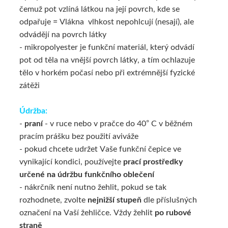
čemuž pot vzlíná látkou na její povrch, kde se
odpařuje = Vlákna vlhkost nepohlcují (nesají), ale
odvádějí na povrch látky
- mikropolyester je funkční materiál, který odvádí
pot od těla na vnější povrch látky, a tím ochlazuje
tělo v horkém počasí nebo při extrémnější fyzické
zátěži
Údržba:
-
praní
- v ruce nebo v pračce do 40° C v běžném
pracím prášku bez použití aviváže
-
pokud chcete udržet Vaše funkční čepice ve
vynikající kondici, používejte
prací prostředky
určené na údržbu funkčního oblečení
- nákrčník není nutno žehlit, pokud se tak
rozhodnete, zvolte
nejnižší stupeň
dle příslušných
označení na Vaší žehličce. Vždy žehlit
po rubové
straně