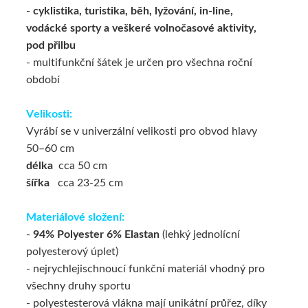
-
cyklistika, turistika, běh, lyžování, in-line,
vodácké sporty a veškeré volnočasové aktivity,
pod přilbu
- multifunkční šátek je určen pro všechna roční
období
Velikosti:
Vyrábí se v univerzální velikosti pro obvod hlavy
50–60 cm
délka
cca 50 cm
šířka
cca 23-25 cm
Materiálové složení:
-
94% Polyester 6% Elastan
(lehký jednolícní
polyesterový úplet)
- nejrychlejischnoucí funkční materiál vhodný pro
všechny druhy sportu
- polyestesterová vlákna mají unikátní průřez, díky