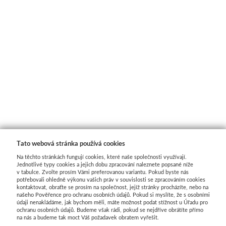
Tato webová stránka používá cookies
Na těchto stránkách fungují cookies, které naše společnosti využívají.
Jednotlivé typy cookies a jejich dobu zpracování naleznete popsané níže
v tabulce. Zvolte prosím Vámi preferovanou variantu. Pokud byste nás
potřebovali ohledně výkonu vašich práv v souvislosti se zpracováním cookies
kontaktovat, obraťte se prosím na společnost, jejíž stránky procházíte, nebo na
našeho Pověřence pro ochranu osobních údajů. Pokud si myslíte, že s osobními
údaji nenakládáme, jak bychom měli, máte možnost podat stížnost u Úřadu pro
ochranu osobních údajů. Budeme však rádi, pokud se nejdříve obrátíte přímo
na nás a budeme tak moct Váš požadavek obratem vyřešit.