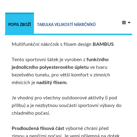
 
POPIS ZBOŽÍ
TABULKA VELIKOSTÍ NÁKRČNÍKŮ
Multifunkční nákrčník s flisem design
BAMBUS
NÁKRČNÍKY - 9 V 1
TECHNICKÝ POPIS
Tento sportovní šátek je vyroben z
funkčního
jednolícního polyesterového úpletu
ve tvaru
ALTERNATIVNÍ ZBOŽÍ
bezešvého tunelu, pro větší komfort v zimních
měsících je
nadšitý flisem
.
Je vhodný pro všechny outdoorové aktivity (i pod
přilbu) a je nezbytnou součástí sportovní výbavy do
chladného počasí.
Prodloužená flisová část
výborně chrání před
zimou a nepřízní počasí. Je vemi příjemná na dotek.