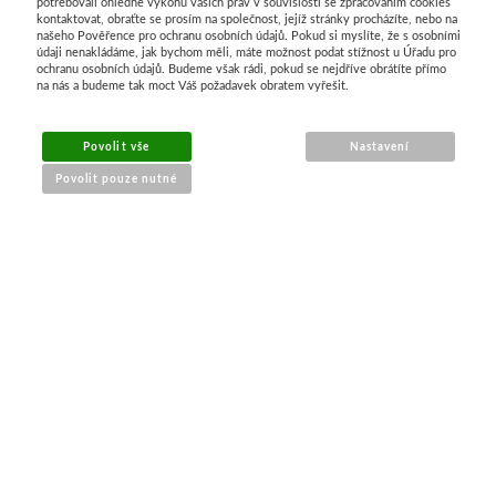
potřebovali ohledně výkonu vašich práv v souvislosti se zpracováním cookies
kontaktovat, obraťte se prosím na společnost, jejíž stránky procházíte, nebo na
našeho Pověřence pro ochranu osobních údajů. Pokud si myslíte, že s osobními
údaji nenakládáme, jak bychom měli, máte možnost podat stížnost u Úřadu pro
ochranu osobních údajů. Budeme však rádi, pokud se nejdříve obrátíte přímo
na nás a budeme tak moct Váš požadavek obratem vyřešit.
MENU
Povolit vše
Nastavení
Povolit pouze nutné
O nákupu
Jak nakupovat
Výměna a vrácení zboží
Reklamační řád
Obchodní podmínky
Doprava
Kontakt
Tabulky velikostí
Nákrčníky 9 v 1
Materiály