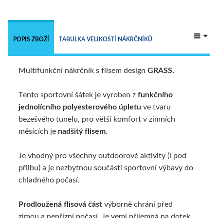
 
POPIS ZBOŽÍ
TABULKA VELIKOSTÍ NÁKRČNÍKŮ
Multifunkční nákrčník s flisem design
GRASS.
NÁKRČNÍKY - 9 V 1
TECHNICKÝ POPIS
Tento sportovní šátek je vyroben z
funkčního
jednolícního polyesterového úpletu
ve tvaru
ALTERNATIVNÍ ZBOŽÍ
bezešvého tunelu, pro větší komfort v zimních
měsících je
nadšitý flisem
.
Je vhodný pro všechny outdoorové aktivity (i pod
přilbu) a je nezbytnou součástí sportovní výbavy do
chladného počasí.
Prodloužená flisová část
výborně chrání před
zimou a nepřízní počasí. Je vemi příjemná na dotek.