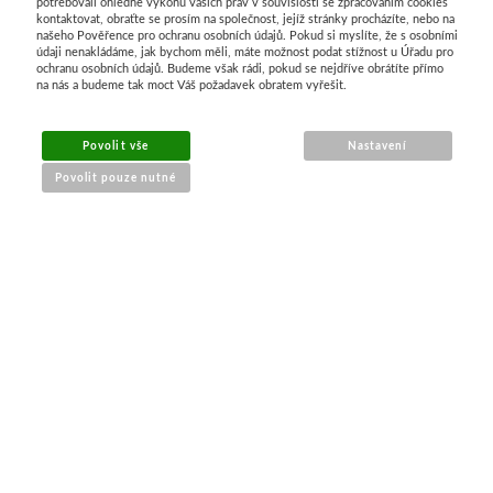
potřebovali ohledně výkonu vašich práv v souvislosti se zpracováním cookies
kontaktovat, obraťte se prosím na společnost, jejíž stránky procházíte, nebo na
našeho Pověřence pro ochranu osobních údajů. Pokud si myslíte, že s osobními
údaji nenakládáme, jak bychom měli, máte možnost podat stížnost u Úřadu pro
ochranu osobních údajů. Budeme však rádi, pokud se nejdříve obrátíte přímo
na nás a budeme tak moct Váš požadavek obratem vyřešit.
MENU
Povolit vše
Nastavení
Povolit pouze nutné
O nákupu
Jak nakupovat
Výměna a vrácení zboží
Reklamační řád
Obchodní podmínky
Doprava
Kontakt
Tabulky velikostí
Nákrčníky 9 v 1
Materiály