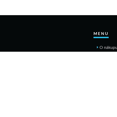
MENU
O nákup
Jak n
Výměn
Rekla
Obcho
Dopr
Kontakt
Tabulky v
Nákrčníky
Materiály