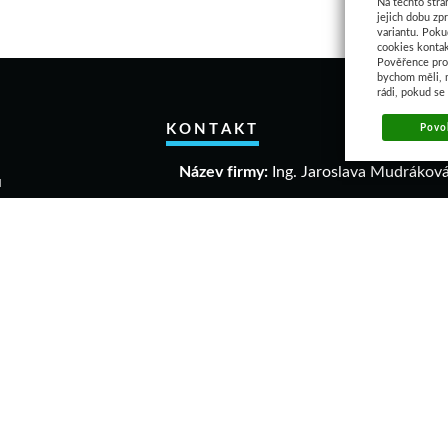
Na těchto strá
jejich dobu zp
variantu. Poku
cookies kontak
Pověřence pro 
bychom měli, 
rádi, pokud se
KONTAKT
Povol
Název firmy:
Ing. Jaroslava Mudrákov
u
akupovat
IČO:
40306640
a a vrácení zboží
DIČ:
CZ 6458061863
mační řád
dní podmínky
Adresa:
ava
Dolní 1004
elikostí
74401 Frenštát p. R
 9 v 1
Mobil:
+420 777 932 113
E-mail:
info@rituall.cz