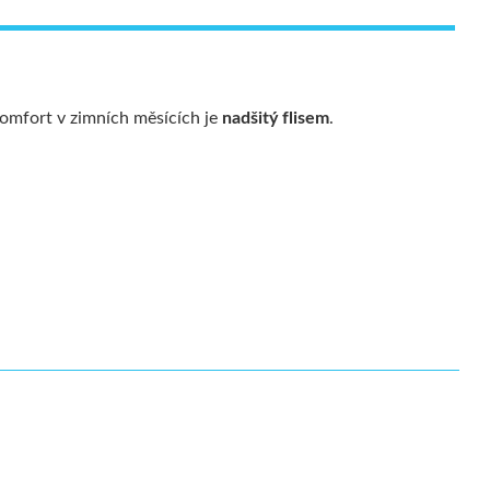
komfort v zimních měsících je
nadšitý flisem
.