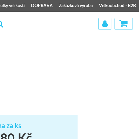
ulky velikostí
DOPRAVA
Zakázková výroba
Velkoobchod - B2B
)
a za ks
80 Kč