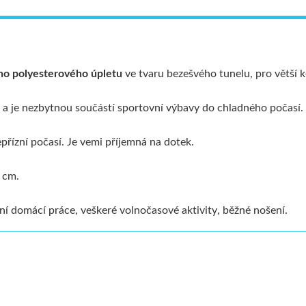
ího polyesterového úpletu
ve tvaru bezešvého tunelu, pro větší 
) a je nezbytnou součástí sportovní výbavy do chladného počasí.
přízní počasí. Je vemi příjemná na dotek.
0 cm.
ovní domácí práce, veškeré volnočasové aktivity, běžné nošení.