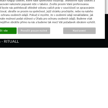
nkách fungují cookies, které naše společnosti využívají. Jednotlivé typy cookies a
racování naleznete popsané níže v tabulce. Zvolte prosím Vámi preferovanou
d byste nás potřebovali ohledně výkonu vašich práv v souvislosti se zpracováním
tovat, obraťte se prosím na společnost, jejíž stránky procházíte, nebo na našeho
ochranu osobních údajů. Pokud si myslíte, že s osobními údaji nenakládáme, jak
máte možnost podat stížnost u Úřadu pro ochranu osobních údajů. Budeme však
 nejdříve obrátíte přímo na nás a budeme tak moct Váš požadavek obratem vyřešit.
it vše
Povolit pouze nutné
Nastavení
á - RITUALL