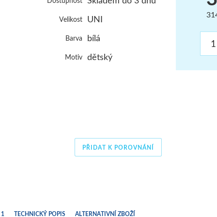
Skladem do 3 dnů
Dostupnost
ŠUMAVA
31
UNI
Velikost
JAVORNÍKY
bílá
Barva
VYSOKÉ TATRY
dětský
Motiv
PŘIDAT K POROVNÁNÍ
 1
TECHNICKÝ POPIS
ALTERNATIVNÍ ZBOŽÍ