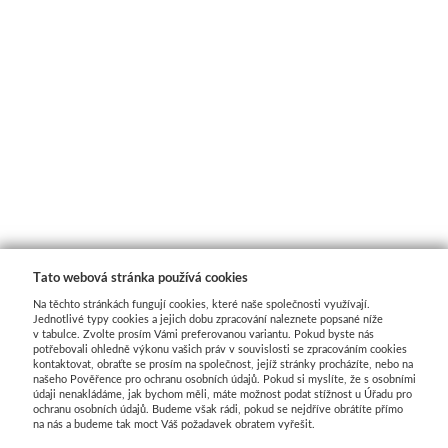
Tato webová stránka používá cookies
Na těchto stránkách fungují cookies, které naše společnosti využívají.
Jednotlivé typy cookies a jejich dobu zpracování naleznete popsané níže
v tabulce. Zvolte prosím Vámi preferovanou variantu. Pokud byste nás
potřebovali ohledně výkonu vašich práv v souvislosti se zpracováním cookies
kontaktovat, obraťte se prosím na společnost, jejíž stránky procházíte, nebo na
našeho Pověřence pro ochranu osobních údajů. Pokud si myslíte, že s osobními
údaji nenakládáme, jak bychom měli, máte možnost podat stížnost u Úřadu pro
ochranu osobních údajů. Budeme však rádi, pokud se nejdříve obrátíte přímo
na nás a budeme tak moct Váš požadavek obratem vyřešit.