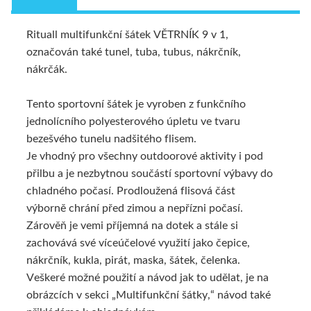
Rituall multifunkční šátek VĚTRNÍK 9 v 1,
NÁKRČNÍKY - 9 V 1
TECHNICKÝ POPIS
označován také tunel, tuba, tubus, nákrčník,
nákrčák.
Tento sportovní šátek je vyroben z funkčního
jednolícního polyesterového úpletu ve tvaru
bezešvého tunelu nadšitého flisem.
Je vhodný pro všechny outdoorové aktivity i pod
přilbu a je nezbytnou součástí sportovní výbavy do
chladného počasí. Prodloužená flisová část
výborně chrání před zimou a nepřízni počasí.
Zárověň je vemi příjemná na dotek a stále si
zachovává své víceúčelové využití jako čepice,
nákrčník, kukla, pirát, maska, šátek, čelenka.
Veškeré možné použití a návod jak to udělat, je na
obrázcích v sekci „Multifunkční šátky,“ návod také