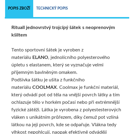
POPIS ZBOŽÍ
TECHNICKÝ POPIS
Rituall jednovrstvý trojcípý šátek s neoprenovým
kšiltem
Tento sportovní šátek je vyroben z
materiálu
ELANO
, jednolícního polyesterového
úpletu s elastanem, který se vyznačuje velmi
příjemným bavlněným omakem.
Podšívka šátku je ušita z funkčního
materiálu
COOLMAX
. Coolmax je funkční materiál,
který odvádí pot od těla na vnější povrch látky a tím
ochlazuje tělo v horkém počasí nebo při extrémnější
fyzické zátěži. Látka je vyrobena z polyestesterových
vláken s unikátním průřezem, díky čemuž pot vzlíná
látkou na její povrch, kde se odpařuje. Vlákna tedy
vlhkost nepohlcují, naopak efektivně odvádějí