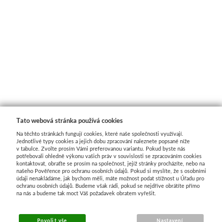
Tato webová stránka používá cookies
Na těchto stránkách fungují cookies, které naše společnosti využívají.
Jednotlivé typy cookies a jejich dobu zpracování naleznete popsané níže
v tabulce. Zvolte prosím Vámi preferovanou variantu. Pokud byste nás
potřebovali ohledně výkonu vašich práv v souvislosti se zpracováním cookies
kontaktovat, obraťte se prosím na společnost, jejíž stránky procházíte, nebo na
našeho Pověřence pro ochranu osobních údajů. Pokud si myslíte, že s osobními
údaji nenakládáme, jak bychom měli, máte možnost podat stížnost u Úřadu pro
ochranu osobních údajů. Budeme však rádi, pokud se nejdříve obrátíte přímo
na nás a budeme tak moct Váš požadavek obratem vyřešit.
MENU
Povolit vše
Nastavení