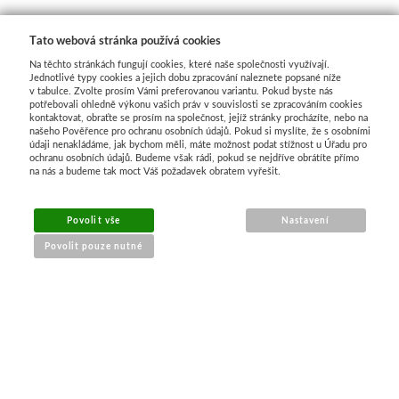
Tato webová stránka používá cookies
Na těchto stránkách fungují cookies, které naše společnosti využívají.
Jednotlivé typy cookies a jejich dobu zpracování naleznete popsané níže
v tabulce. Zvolte prosím Vámi preferovanou variantu. Pokud byste nás
potřebovali ohledně výkonu vašich práv v souvislosti se zpracováním cookies
kontaktovat, obraťte se prosím na společnost, jejíž stránky procházíte, nebo na
našeho Pověřence pro ochranu osobních údajů. Pokud si myslíte, že s osobními
MENU
údaji nenakládáme, jak bychom měli, máte možnost podat stížnost u Úřadu pro
ochranu osobních údajů. Budeme však rádi, pokud se nejdříve obrátíte přímo
na nás a budeme tak moct Váš požadavek obratem vyřešit.
O nákupu
Jak nakupovat
Povolit vše
Nastavení
Výměna a vrácení zboží
Povolit pouze nutné
Reklamační řád
Obchodní podmínky
Doprava
Kontakt
Tabulky velikostí
Nákrčníky 9 v 1
Materiály