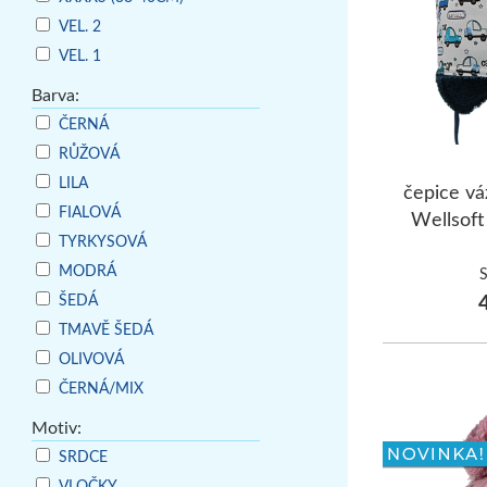
VEL. 2
VEL. 1
Barva:
ČERNÁ
RŮŽOVÁ
LILA
čepice vá
FIALOVÁ
Wellsoft
TYRKYSOVÁ
MODRÁ
4
ŠEDÁ
TMAVĚ ŠEDÁ
OLIVOVÁ
ČERNÁ/MIX
Motiv:
SRDCE
VLOČKY