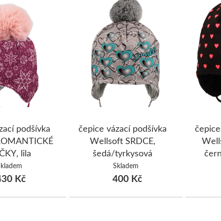
zací podšívka
čepice vázací podšívka
čepice
 ROMANTICKÉ
Wellsoft SRDCE,
Well
KY, lila
šedá/tyrkysová
čern
Skladem
Skladem
30 Kč
400 Kč