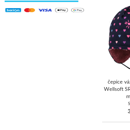
čepice vá
Wellsoft S
m
3