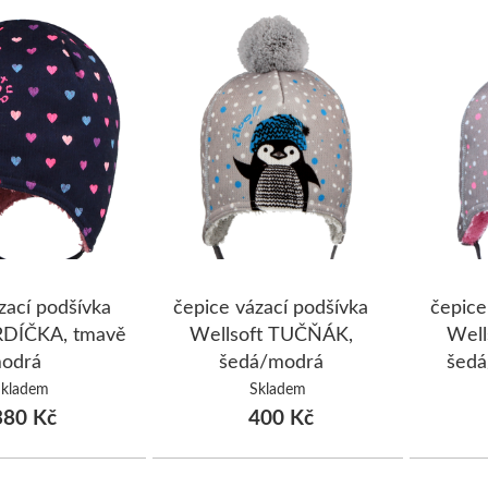
zací podšívka
čepice vázací podšívka
čepice
RDÍČKA, tmavě
Wellsoft TUČŇÁK,
Well
odrá
šedá/modrá
šedá
Skladem
Skladem
80 Kč
400 Kč