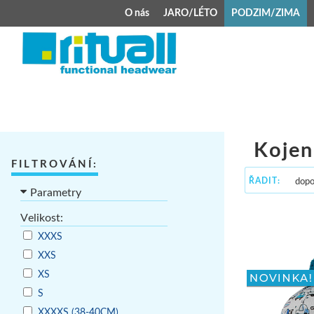
O nás
JARO/LÉTO
PODZIM/ZIMA
JARO/LÉTO
PODZIM/ZIMA
Kšiltovky
Celoroční čepice
Klobouky
Teplá čepice s 
Jarní čepice
Zimní čepice M
Kojen
FILTROVÁNÍ:
Šátek typu pirát
Kojenecké zimní
ŘADIT:
Parametry
Zimní čepice na 
Velikost:
Kukly
XXXS
XXS
XS
S
XXXXS (38-40CM)