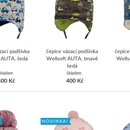
ŠUMAVA
JAVORNÍKY
VYSOKÉ TATRY
zací podšívka
čepice vázací podšívka
čepice
 AUTA, šedá
Wellsoft AUTA, tmavě
Wells
šedá
Skladem
Skladem
00 Kč
400 Kč