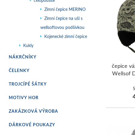
celopodšité
Zimní čepice MERINO
Zimní čepice na uši s
wellsoftovou podšívkou
Kojenecké zimní čepice
Kukly
NÁKRČNÍKY
čepice vá
ČELENKY
Wellsof 
TROJCÍPÉ ŠÁTKY
4
MOTIVY HOR
ZAKÁZKOVÁ VÝROBA
DÁRKOVÉ POUKAZY