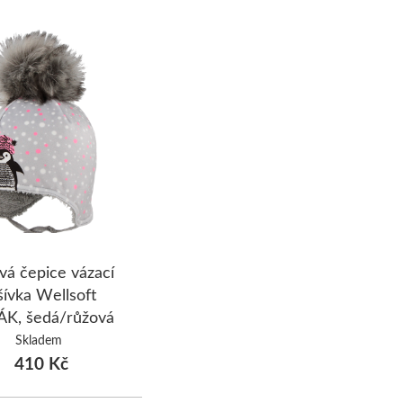
vá čepice vázací
ívka Wellsoft
K, šedá/růžová
Skladem
410 Kč