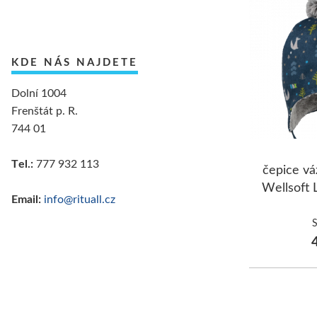
KDE NÁS NAJDETE
Dolní 1004
Frenštát p. R.
744 01
Tel.:
777 932 113
čepice vá
Wellsoft 
Email:
info@rituall.cz
4