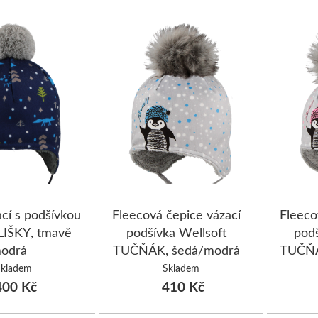
ací s podšívkou
Fleecová čepice vázací
Fleeco
 LIŠKY, tmavě
podšívka Wellsoft
podš
odrá
TUČŇÁK, šedá/modrá
TUČŇÁ
Skladem
Skladem
00 Kč
410 Kč