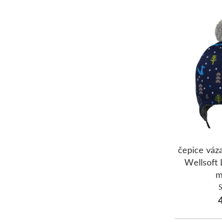
čepice váz
Wellsoft
m
4