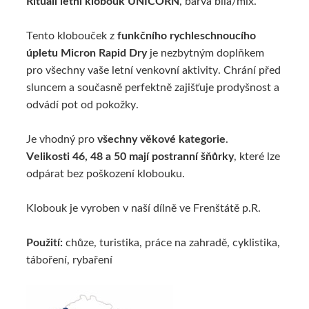
Rituall letní klobouk
UNICORN
, barva bílá/mix.
TECHNICKÝ POPIS
Tento klobouček z
funkčního rychleschnoucího
úpletu Micron Rapid Dry
je nezbytným doplňkem
pro všechny vaše letní venkovní aktivity. Chrání před
sluncem a současně perfektně zajišťuje prodyšnost a
odvádí pot od pokožky.
Je vhodný pro
všechny věkové kategorie
.
Velikosti 46, 48 a 50 mají postranní šňůrky
, které lze
odpárat bez poškození klobouku.
Klobouk je vyroben v naší dílně ve Frenštátě p.R.
Použití:
chůze, turistika, práce na zahradě, cyklistika,
táboření, rybaření