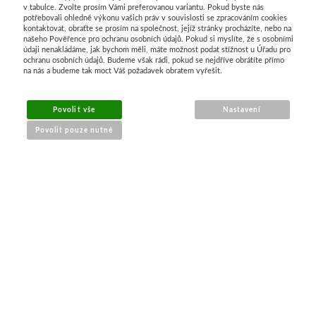
v tabulce. Zvolte prosím Vámi preferovanou variantu. Pokud byste nás
potřebovali ohledně výkonu vašich práv v souvislosti se zpracováním cookies
kontaktovat, obraťte se prosím na společnost, jejíž stránky procházíte, nebo na
našeho Pověřence pro ochranu osobních údajů. Pokud si myslíte, že s osobními
údaji nenakládáme, jak bychom měli, máte možnost podat stížnost u Úřadu pro
ochranu osobních údajů. Budeme však rádi, pokud se nejdříve obrátíte přímo
na nás a budeme tak moct Váš požadavek obratem vyřešit.
MENU
Povolit vše
Nastavení
Povolit pouze nutné
O nákupu
Jak nakupovat
Výměna a vrácení zboží
Reklamační řád
Obchodní podmínky
Doprava
Kontakt
Tabulky velikostí
Nákrčníky 9 v 1
Materiály