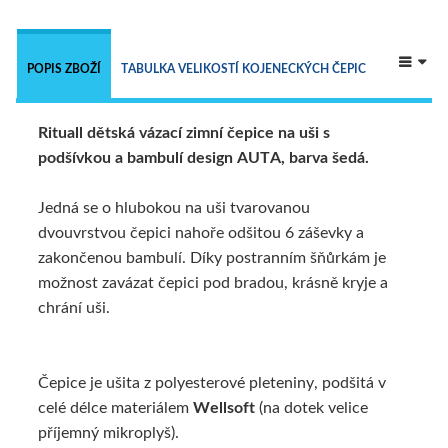
 
POPIS ZBOŽÍ
TABULKA VELIKOSTÍ KOJENECKÝCH ČEPIC
Rituall
dětská
vázací zimní čepice na uši s
TECHNICKÝ POPIS
ALTERNATIVNÍ ZBOŽÍ
podšívkou a bambulí design AUTA, barva šedá.
Jedná se o hlubokou na uši tvarovanou
dvouvrstvou čepici nahoře odšitou 6 záševky a
zakončenou bambulí. Díky postranním šňůrkám je
možnost zavázat čepici pod bradou, krásně kryje a
chrání uši.
Čepice je ušita z polyesterové pleteniny, podšitá v
celé délce materiálem
Wellsoft
(na dotek velice
příjemný mikroplyš).