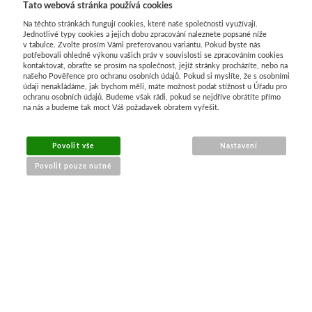
Tato webová stránka používá cookies
Na těchto stránkách fungují cookies, které naše společnosti využívají.
Jednotlivé typy cookies a jejich dobu zpracování naleznete popsané níže
v tabulce. Zvolte prosím Vámi preferovanou variantu. Pokud byste nás
potřebovali ohledně výkonu vašich práv v souvislosti se zpracováním cookies
kontaktovat, obraťte se prosím na společnost, jejíž stránky procházíte, nebo na
našeho Pověřence pro ochranu osobních údajů. Pokud si myslíte, že s osobními
údaji nenakládáme, jak bychom měli, máte možnost podat stížnost u Úřadu pro
ochranu osobních údajů. Budeme však rádi, pokud se nejdříve obrátíte přímo
na nás a budeme tak moct Váš požadavek obratem vyřešit.
MENU
Povolit vše
Nastavení
Povolit pouze nutné
O nákupu
Jak nakupovat
Výměna a vrácení zboží
Reklamační řád
Obchodní podmínky
Doprava
Kontakt
Tabulky velikostí