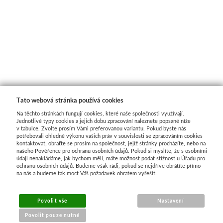
Tato webová stránka používá cookies
Na těchto stránkách fungují cookies, které naše společnosti využívají.
Jednotlivé typy cookies a jejich dobu zpracování naleznete popsané níže
v tabulce. Zvolte prosím Vámi preferovanou variantu. Pokud byste nás
potřebovali ohledně výkonu vašich práv v souvislosti se zpracováním cookies
kontaktovat, obraťte se prosím na společnost, jejíž stránky procházíte, nebo na
našeho Pověřence pro ochranu osobních údajů. Pokud si myslíte, že s osobními
údaji nenakládáme, jak bychom měli, máte možnost podat stížnost u Úřadu pro
ochranu osobních údajů. Budeme však rádi, pokud se nejdříve obrátíte přímo
na nás a budeme tak moct Váš požadavek obratem vyřešit.
MENU
Povolit vše
Nastavení
Povolit pouze nutné
O nákupu