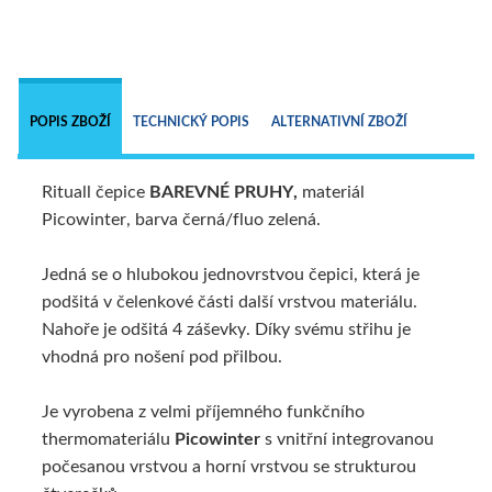
 
POPIS ZBOŽÍ
TECHNICKÝ POPIS
ALTERNATIVNÍ ZBOŽÍ
Rituall čepice
BAREVNÉ PRUHY,
materiál
Picowinter, barva černá/fluo zelená.
Jedná se o hlubokou jednovrstvou čepici, která je
podšitá v čelenkové části další vrstvou materiálu.
Nahoře je odšitá 4 záševky. Díky svému střihu je
vhodná pro nošení pod přilbou.
Je vyrobena z velmi příjemného funkčního
thermomateriálu
Picowinter
s vnitřní integrovanou
počesanou vrstvou a horní vrstvou se strukturou