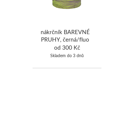
nákrčník BAREVNÉ
PRUHY, černá/fluo
zelená
od 300 Kč
Skladem do 3 dnů