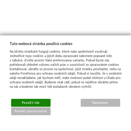
Tato webová stránka používá cookies
Na těchto stránkách fungují cookies, které naše společnosti využívají.
Jednotlivé typy cookies a jejich dobu zpracování naleznete popsané níže
v tabulce. Zvolte prosím Vámi preferovanou variantu. Pokud byste nás
potřebovali ohledně výkonu vašich práv v souvislosti se zpracováním cookies
kontaktovat, obraťte se prosím na společnost, jejíž stránky procházíte, nebo na
našeho Pověřence pro ochranu osobních údajů. Pokud si myslíte, že s osobními
údaji nenakládáme, jak bychom měli, máte možnost podat stížnost u Úřadu pro
ochranu osobních údajů. Budeme však rádi, pokud se nejdříve obrátíte přímo
na nás a budeme tak moct Váš požadavek obratem vyřešit.
MENU
Povolit vše
Nastavení
Povolit pouze nutné
O nákupu
Jak nakupovat
Výměna a vrácení zboží