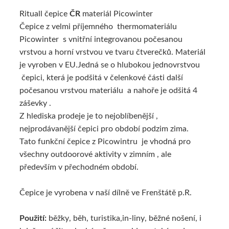
Rituall čepice
ČR
materiál Picowinter
ALTERNATIVNÍ ZBOŽÍ
Čepice z velmi příjemného thermomateriálu
Picowinter s vnitřní integrovanou počesanou
vrstvou a horní vrstvou ve tvaru čtverečků. Materiál
je vyroben v EU.Jedná se o hlubokou jednovrstvou
čepici, která je podšitá v čelenkové části další
počesanou vrstvou materiálu a nahoře je odšitá 4
záševky .
Z hlediska prodeje je to nejoblíbenější ,
nejprodávanější čepici pro období podzim zima.
Tato funkční čepice z Picowintru je vhodná pro
všechny outdoorové aktivity v zimním , ale
především v přechodném období.
Čepice je vyrobena v naší dílně ve Frenštátě p.R.
Použití:
běžky, běh, turistika,in-liny, běžné nošení, i