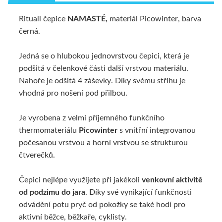
Rituall čepice
NAMASTÉ,
materiál Picowinter, barva
ALTERNATIVNÍ ZBOŽÍ
černá.
Jedná se o hlubokou jednovrstvou čepici, která je
podšitá v čelenkové části další vrstvou materiálu.
Nahoře je odšitá 4 záševky. Díky svému střihu je
vhodná pro nošení pod přilbou.
Je vyrobena z velmi příjemného funkčního
thermomateriálu
Picowinter
s vnitřní integrovanou
počesanou vrstvou a horní vrstvou se strukturou
čtverečků.
Čepici nejlépe využijete při jakékoli
venkovní aktivitě
od podzimu do jara
. Díky své vynikající funkčnosti
odvádění potu pryč od pokožky se také hodí pro
aktivní běžce, běžkaře, cyklisty.