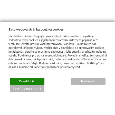
Tato webová stránka používá cookies
Na těchto stránkách fungují cookies, které naše společnosti využívají.
Jednotlivé typy cookies a jejich dobu zpracování naleznete popsané níže
v tabulce. Zvolte prosím Vámi preferovanou variantu. Pokud byste nás
potřebovali ohledně výkonu vašich práv v souvislosti se zpracováním cookies
kontaktovat, obraťte se prosím na společnost, jejíž stránky procházíte, nebo na
našeho Pověřence pro ochranu osobních údajů. Pokud si myslíte, že s osobními
údaji nenakládáme, jak bychom měli, máte možnost podat stížnost u Úřadu pro
ochranu osobních údajů. Budeme však rádi, pokud se nejdříve obrátíte přímo
na nás a budeme tak moct Váš požadavek obratem vyřešit.
MENU
Povolit vše
Nastavení
Povolit pouze nutné
O nákupu
Jak nakupovat
Výměna a vrácení zboží
Reklamační řád