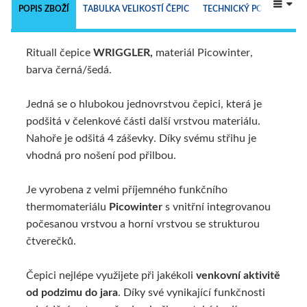
 
POPIS ZBOŽÍ
TABULKA VELIKOSTÍ ČEPIC
TECHNICKÝ POPIS
Rituall čepice
WRIGGLER,
materiál Picowinter,
ALTERNATIVNÍ ZBOŽÍ
barva černá/šedá.
Jedná se o hlubokou jednovrstvou čepici, která je
podšitá v čelenkové části další vrstvou materiálu.
Nahoře je odšitá 4 záševky. Díky svému střihu je
vhodná pro nošení pod přilbou.
Je vyrobena z velmi příjemného funkčního
thermomateriálu
Picowinter
s vnitřní integrovanou
počesanou vrstvou a horní vrstvou se strukturou
čtverečků.
Čepici nejlépe využijete při jakékoli
venkovní aktivitě
od podzimu do jara
. Díky své vynikající funkčnosti