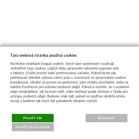
Tato webová stránka používá cookies
Na těchto stránkách fungují cookies, které naše společnosti využívají.
Jednotlivé typy cookies a jejich dobu zpracování naleznete popsané níže
v tabulce. Zvolte prosím Vámi preferovanou variantu. Pokud byste nás
potřebovali ohledně výkonu vašich práv v souvislosti se zpracováním cookies
kontaktovat, obraťte se prosím na společnost, jejíž stránky procházíte, nebo na
našeho Pověřence pro ochranu osobních údajů. Pokud si myslíte, že s osobními
údaji nenakládáme, jak bychom měli, máte možnost podat stížnost u Úřadu pro
ochranu osobních údajů. Budeme však rádi, pokud se nejdříve obrátíte přímo
na nás a budeme tak moct Váš požadavek obratem vyřešit.
MENU
Povolit vše
Nastavení
Povolit pouze nutné
O nákupu
Jak nakupovat