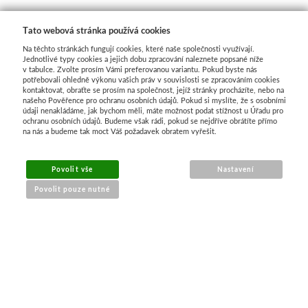
Tato webová stránka používá cookies
Na těchto stránkách fungují cookies, které naše společnosti využívají.
Jednotlivé typy cookies a jejich dobu zpracování naleznete popsané níže
v tabulce. Zvolte prosím Vámi preferovanou variantu. Pokud byste nás
potřebovali ohledně výkonu vašich práv v souvislosti se zpracováním cookies
kontaktovat, obraťte se prosím na společnost, jejíž stránky procházíte, nebo na
našeho Pověřence pro ochranu osobních údajů. Pokud si myslíte, že s osobními
údaji nenakládáme, jak bychom měli, máte možnost podat stížnost u Úřadu pro
ochranu osobních údajů. Budeme však rádi, pokud se nejdříve obrátíte přímo
na nás a budeme tak moct Váš požadavek obratem vyřešit.
MENU
Povolit vše
Nastavení
Povolit pouze nutné
O nákupu
Jak nakupovat
Výměna a vrácení zboží
Reklamační řád
Obchodní podmínky
Doprava
Kontakt