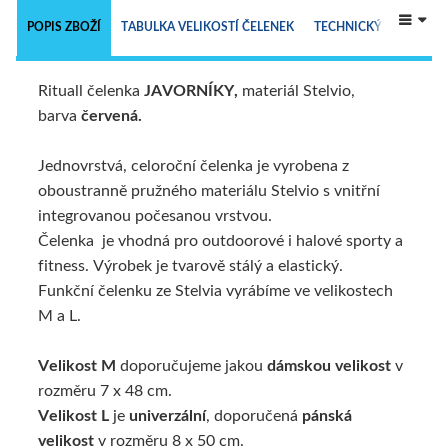
 
POPIS ZBOŽÍ
TABULKA VELIKOSTÍ ČELENEK
TECHNICKÝ POPIS
Rituall čelenka
JAVORNÍK
Y
,
materiál Stelvio,
ALTERNATIVNÍ ZBOŽÍ
barva
červená.
Jednovrstvá, celoroční čelenka je vyrobena z
oboustranně pružného materiálu Stelvio s vnitřní
integrovanou počesanou vrstvou.
Čelenka je vhodná pro outdoorové i halové sporty a
fitness. Výrobek je tvarově stálý a elastický.
Funkční čelenku ze Stelvia vyrábíme ve velikostech
M a L.
Velikost M
doporučujeme jakou
dámskou velikost
v
rozměru 7 x 48 cm.
Velikost L
je
univerzální
, doporučená
pánská
velikost
v rozměru 8 x 50 cm.