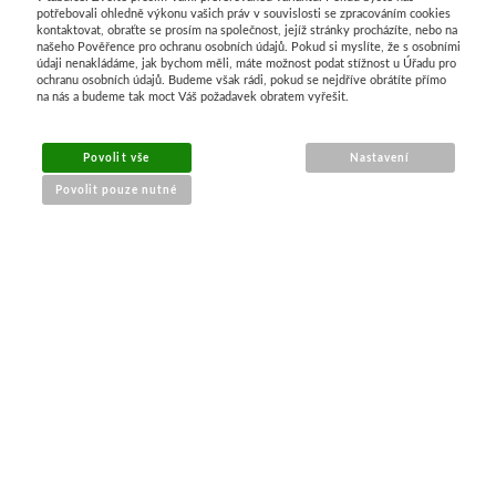
potřebovali ohledně výkonu vašich práv v souvislosti se zpracováním cookies
kontaktovat, obraťte se prosím na společnost, jejíž stránky procházíte, nebo na
našeho Pověřence pro ochranu osobních údajů. Pokud si myslíte, že s osobními
MENU
údaji nenakládáme, jak bychom měli, máte možnost podat stížnost u Úřadu pro
ochranu osobních údajů. Budeme však rádi, pokud se nejdříve obrátíte přímo
na nás a budeme tak moct Váš požadavek obratem vyřešit.
O nákupu
Jak nakupovat
Povolit vše
Nastavení
Výměna a vrácení zboží
Povolit pouze nutné
Reklamační řád
Obchodní podmínky
Doprava
Kontakt
Tabulky velikostí
Nákrčníky 9 v 1
Materiály