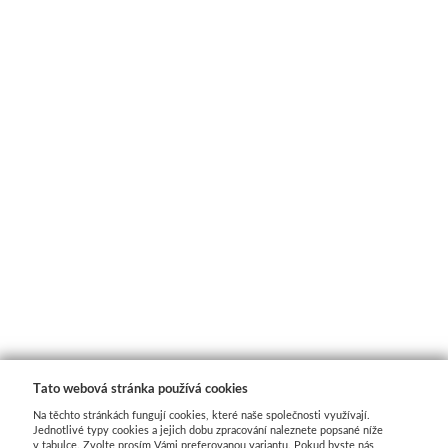
Tato webová stránka používá cookies
Na těchto stránkách fungují cookies, které naše společnosti využívají.
Jednotlivé typy cookies a jejich dobu zpracování naleznete popsané níže
v tabulce. Zvolte prosím Vámi preferovanou variantu. Pokud byste nás