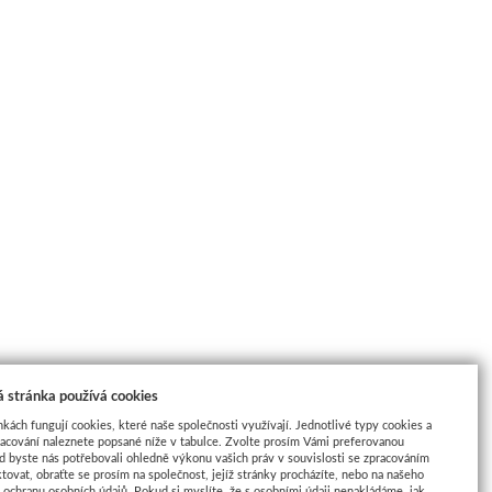
 stránka používá cookies
nkách fungují cookies, které naše společnosti využívají. Jednotlivé typy cookies a
racování naleznete popsané níže v tabulce. Zvolte prosím Vámi preferovanou
d byste nás potřebovali ohledně výkonu vašich práv v souvislosti se zpracováním
tovat, obraťte se prosím na společnost, jejíž stránky procházíte, nebo na našeho
ochranu osobních údajů. Pokud si myslíte, že s osobními údaji nenakládáme, jak