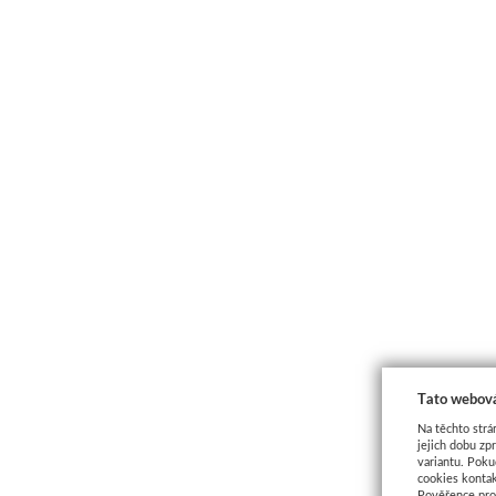
Tato webová
Na těchto strá
jejich dobu zp
variantu. Poku
cookies kontak
Pověřence pro 