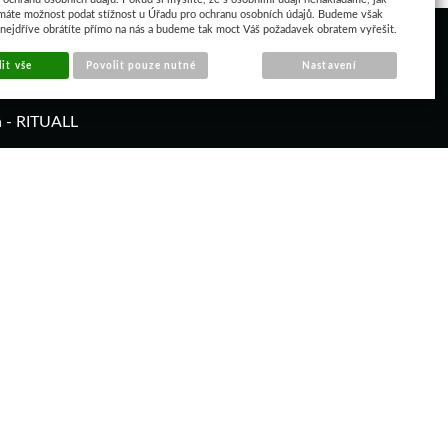
máte možnost podat stížnost u Úřadu pro ochranu osobních údajů. Budeme však
 nejdříve obrátíte přímo na nás a budeme tak moct Váš požadavek obratem vyřešit.
it vše
Povolit pouze nutné
Nastavení
á - RITUALL