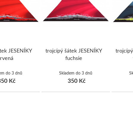
ŠUMAVA
JAVORNÍKY
VYSOKÉ TATRY
šátek JESENÍKY
trojcípý šátek JESENÍKY
trojcíp
rvená
fuchsie
em do 3 dnů
Skladem do 3 dnů
S
50 Kč
350 Kč