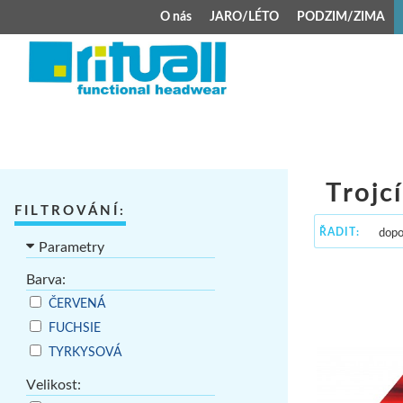
O nás
JARO/LÉTO
PODZIM/ZIMA
JARO/LÉTO
PODZIM/ZIMA
Kšiltovky
Celoroční čepice
Klobouky
Teplá čepice s 
Jarní čepice
Zimní čepice M
Trojc
FILTROVÁNÍ:
Šátek typu pirát
Kojenecké zimní
ŘADIT:
Parametry
Zimní čepice na 
Barva:
Kukly
ČERVENÁ
FUCHSIE
TYRKYSOVÁ
Velikost: