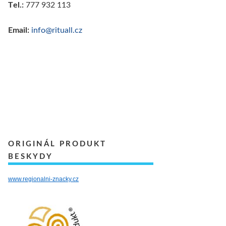
Tel.:
777 932 113
Email:
info@rituall.cz
ORIGINÁL PRODUKT
BESKYDY
www.regionalni-znacky.cz