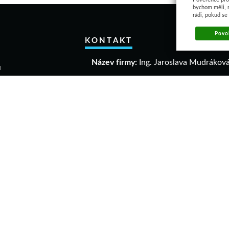
bychom měli, 
rádi, pokud se
Povol
KONTAKT
Název firmy:
Ing. Jaroslava Mudrákov
u
akupovat
IČO:
40306640
a a vrácení zboží
DIČ:
CZ 6458061863
mační řád
dní podmínky
Adresa:
ava
Dolní 1004
elikostí
74401 Frenštát p. R
 9 v 1
Mobil:
+420 777 932 113
E-mail:
info@rituall.cz