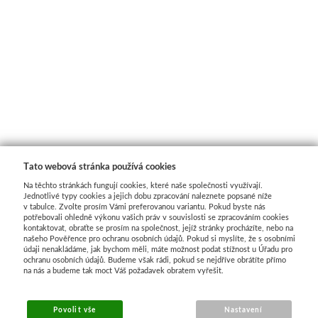
Tato webová stránka používá cookies
Na těchto stránkách fungují cookies, které naše společnosti využívají.
Jednotlivé typy cookies a jejich dobu zpracování naleznete popsané níže
v tabulce. Zvolte prosím Vámi preferovanou variantu. Pokud byste nás
potřebovali ohledně výkonu vašich práv v souvislosti se zpracováním cookies
kontaktovat, obraťte se prosím na společnost, jejíž stránky procházíte, nebo na
našeho Pověřence pro ochranu osobních údajů. Pokud si myslíte, že s osobními
údaji nenakládáme, jak bychom měli, máte možnost podat stížnost u Úřadu pro
ochranu osobních údajů. Budeme však rádi, pokud se nejdříve obrátíte přímo
na nás a budeme tak moct Váš požadavek obratem vyřešit.
MENU
Povolit vše
Nastavení