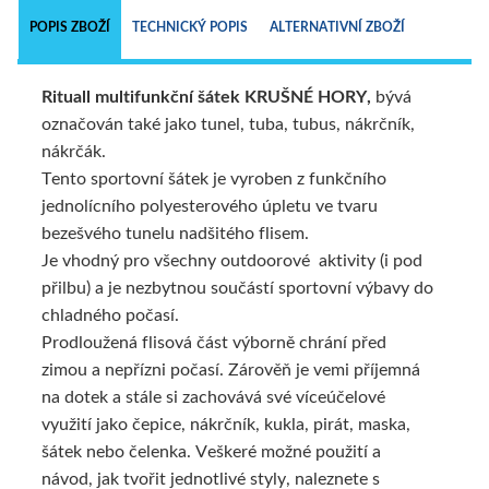
POPIS ZBOŽÍ
TECHNICKÝ POPIS
ALTERNATIVNÍ ZBOŽÍ
Rituall multifunkční šátek KRUŠNÉ
HORY,
bývá
označován také jako tunel, tuba, tubus, nákrčník,
nákrčák.
Tento sportovní šátek je vyroben z funkčního
jednolícního polyesterového úpletu ve tvaru
bezešvého tunelu nadšitého flisem.
Je vhodný pro všechny outdoorové aktivity (i pod
přilbu) a je nezbytnou součástí sportovní výbavy do
chladného počasí.
Prodloužená flisová část výborně chrání před
zimou a nepřízni počasí. Zárověň je vemi příjemná
na dotek a stále si zachovává své víceúčelové
využití jako čepice, nákrčník, kukla, pirát, maska,
šátek nebo čelenka. Veškeré možné použití a
návod, jak tvořit jednotlivé styly, naleznete s