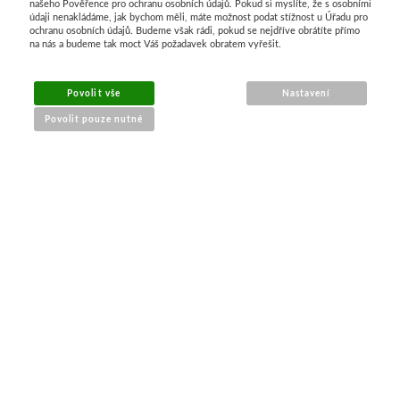
našeho Pověřence pro ochranu osobních údajů. Pokud si myslíte, že s osobními
MENU
údaji nenakládáme, jak bychom měli, máte možnost podat stížnost u Úřadu pro
ochranu osobních údajů. Budeme však rádi, pokud se nejdříve obrátíte přímo
na nás a budeme tak moct Váš požadavek obratem vyřešit.
O nákupu
Jak nakupovat
Povolit vše
Nastavení
Výměna a vrácení zboží
Povolit pouze nutné
Reklamační řád
Obchodní podmínky
Doprava
Kontakt
Tabulky velikostí
Nákrčníky 9 v 1
Materiály
KONTAKT