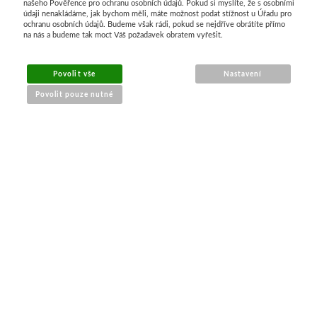
našeho Pověřence pro ochranu osobních údajů. Pokud si myslíte, že s osobními
MENU
údaji nenakládáme, jak bychom měli, máte možnost podat stížnost u Úřadu pro
ochranu osobních údajů. Budeme však rádi, pokud se nejdříve obrátíte přímo
na nás a budeme tak moct Váš požadavek obratem vyřešit.
O nákupu
Jak nakupovat
Povolit vše
Nastavení
Výměna a vrácení zboží
Povolit pouze nutné
Reklamační řád
Obchodní podmínky
Doprava
Kontakt
Tabulky velikostí
Nákrčníky 9 v 1
Materiály
KONTAKT