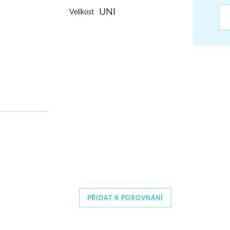
UNI
ŠUMAVA
Velikost
JAVORNÍKY
VYSOKÉ TATRY
PŘIDAT K POROVNÁNÍ