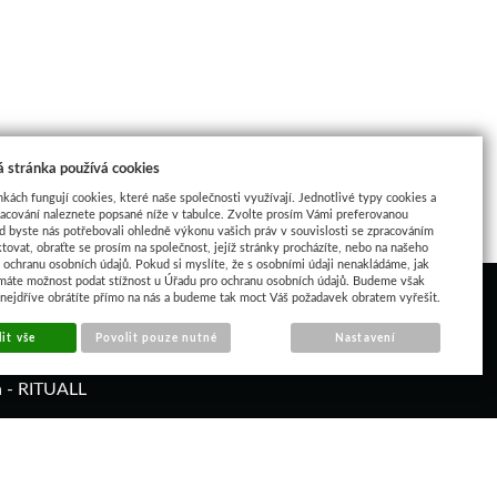
 stránka používá cookies
nkách fungují cookies, které naše společnosti využívají. Jednotlivé typy cookies a
racování naleznete popsané níže v tabulce. Zvolte prosím Vámi preferovanou
d byste nás potřebovali ohledně výkonu vašich práv v souvislosti se zpracováním
tovat, obraťte se prosím na společnost, jejíž stránky procházíte, nebo na našeho
ochranu osobních údajů. Pokud si myslíte, že s osobními údaji nenakládáme, jak
máte možnost podat stížnost u Úřadu pro ochranu osobních údajů. Budeme však
 nejdříve obrátíte přímo na nás a budeme tak moct Váš požadavek obratem vyřešit.
it vše
Povolit pouze nutné
Nastavení
á - RITUALL