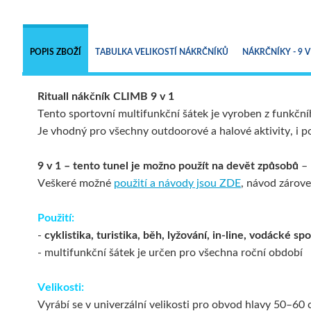
POPIS ZBOŽÍ
TABULKA VELIKOSTÍ NÁKRČNÍKŮ
NÁKRČNÍKY - 9 V
Rituall nákčník CLIMB 9 v 1
Tento sportovní multifunkční šátek je vyroben z funkční
Je vhodný pro všechny outdoorové a halové aktivity, i po
9 v 1 – tento tunel je možno použít na devět způsobů
– 
Veškeré možné
použití a návody jsou ZDE
,
návod zárove
Použití:
-
cyklistika, turistika, běh, lyžování, in-line, vodácké s
- multifunkční šátek je určen pro všechna roční období
Velikosti:
Vyrábí se v univerzální velikosti pro obvod hlavy 50–60