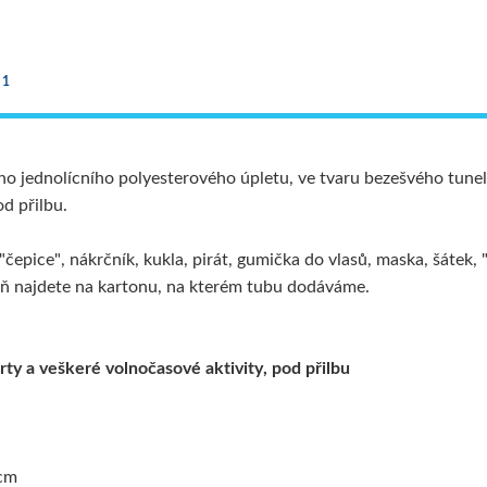
 1
ho jednolícního polyesterového úpletu, ve tvaru bezešvého tunel
d přilbu.
"čepice", nákrčník, kukla, pirát, gumička do vlasů, maska, šátek, 
ň najdete na kartonu, na kterém tubu dodáváme.
porty a veškeré volnočasové aktivity, pod přilbu
 cm