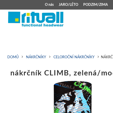
O nás
JARO/LÉTO
PODZIM/ZIMA
JARO/LÉTO
PODZIM/ZIMA
Kšiltovky
Celoroční čepice
Klobouky
Teplá čepice s 
Jarní čepice
Zimní čepice M
DOMŮ
NÁKRČNÍKY
CELOROČNÍ NÁKRČNÍKY
NÁKRČ
Šátek typu pirát
Kojenecké zimní
nákrčník CLIMB, zelená/mo
Zimní čepice na 
Kukly