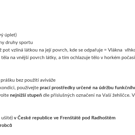
ý úplet)
hny druhy sportu
 pot vzlíná látkou na její povrch, kde se odpařuje = Vlákna vlhkos
 těla na vnější povrch látky, a tím ochlazuje tělo v horkém počasí
prášku bez použití aviváže
kondici, používejte
prací prostředky určené na údržbu funkčníh
volte
nejnižší stupeň
dle příslušných označení na Vaší žehličce. V
 ušité)
v České republice ve Frenštátě pod Radhoštěm
ýrobců