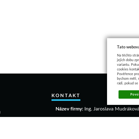
Tato webová
Na těchto strá
jejich dobu zp
variantu. Poku
cookies kontak
Pověřence pro 
bychom měli, 
rádi, pokud se
KONTAKT
Povol
Název firmy:
Ing. Jaroslava Mudrákov
u
akupovat
IČO:
40306640
a a vrácení zboží
DIČ:
CZ 6458061863
mační řád