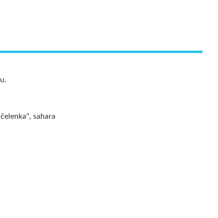
u.
"čelenka", sahara