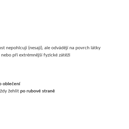
t nepohlcují (nesají), ale odvádějí na povrch látky
 nebo při extrémnější fyzické zátěži
o oblečení
ždy žehlit
po rubové straně