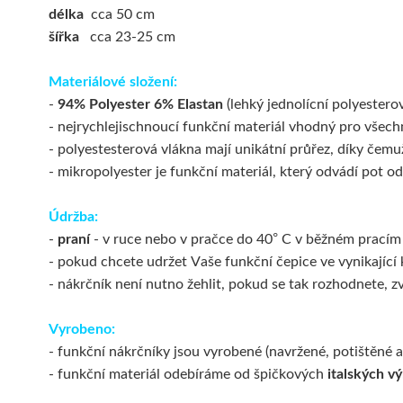
délka
cca 50 cm
šířka
cca 23-25 cm
Materiálové složení:
-
94% Polyester 6% Elastan
(lehký jednolícní polyesterov
- nejrychlejischnoucí funkční materiál vhodný pro všec
- polyestesterová vlákna mají unikátní průřez, díky čemuž
- mikropolyester je funkční materiál, který odvádí pot od
Údržba:
-
praní
- v ruce nebo v pračce do 40° C v běžném pracím 
-
pokud chcete udržet Vaše funkční čepice ve vynikající 
- nákrčník není nutno žehlit, pokud se tak rozhodnete, z
Vyrobeno:
- funkční nákrčníky jsou vyrobené (navržené, potištěné a
- funkční materiál odebíráme od špičkových
italských v