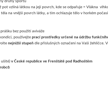
hny druhy sportu
 pot vzlíná látkou na její povrch, kde se odpařuje = Vlákna vlhkos
 těla na vnější povrch látky, a tím ochlazuje tělo v horkém počasí
prášku bez použití aviváže
kondici, používejte
prací prostředky určené na údržbu funkčníh
volte
nejnižší stupeň
dle příslušných označení na Vaší žehličce. V
 ušité)
v České republice ve Frenštátě pod Radhoštěm
ýrobců