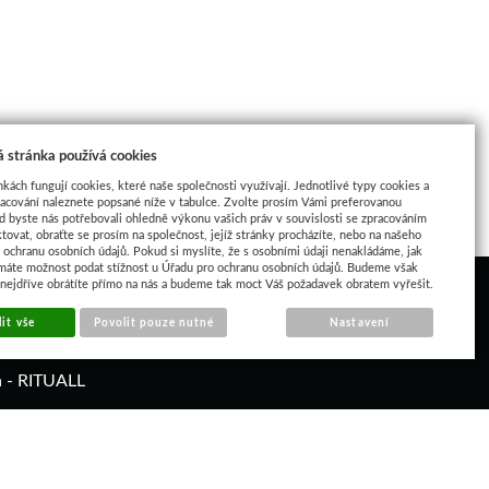
 stránka používá cookies
nkách fungují cookies, které naše společnosti využívají. Jednotlivé typy cookies a
racování naleznete popsané níže v tabulce. Zvolte prosím Vámi preferovanou
d byste nás potřebovali ohledně výkonu vašich práv v souvislosti se zpracováním
tovat, obraťte se prosím na společnost, jejíž stránky procházíte, nebo na našeho
ochranu osobních údajů. Pokud si myslíte, že s osobními údaji nenakládáme, jak
máte možnost podat stížnost u Úřadu pro ochranu osobních údajů. Budeme však
 nejdříve obrátíte přímo na nás a budeme tak moct Váš požadavek obratem vyřešit.
it vše
Povolit pouze nutné
Nastavení
á - RITUALL