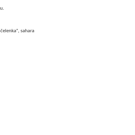
u.
"čelenka", sahara