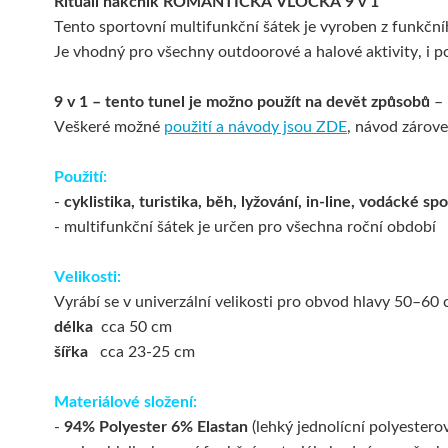
Rituall nákčník ROMANTICKÁ VLOČKA 9 v 1
Tento sportovní multifunkční šátek je vyroben z funkční
Je vhodný pro všechny outdoorové a halové aktivity, i po
9 v 1 – tento tunel je možno použít na devět způsobů
– 
Veškeré možné
použití a návody jsou ZDE
,
návod zárove
Použití:
-
cyklistika, turistika, běh, lyžování, in-line, vodácké s
- multifunkční šátek je určen pro všechna roční období
Velikosti:
Vyrábí se v univerzální velikosti pro obvod hlavy 50–60
délka
cca 50 cm
šířka
cca 23-25 cm
Materiálové složení:
-
94% Polyester 6% Elastan
(lehký jednolícní polyesterov