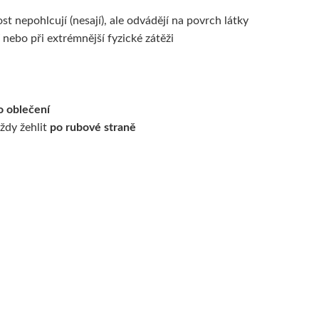
t nepohlcují (nesají), ale odvádějí na povrch látky
 nebo při extrémnější fyzické zátěži
o oblečení
ždy žehlit
po rubové straně