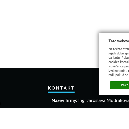
Tato webová
Na těchto strá
jejich dobu zp
variantu. Poku
cookies kontak
Pověřence pro 
bychom měli, 
rádi, pokud se
Povol
KONTAKT
Název firmy:
Ing. Jaroslava Mudrákov
u
akupovat
IČO:
40306640
a a vrácení zboží
DIČ:
CZ 6458061863
mační řád