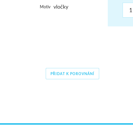
vločky
ŠUMAVA
Motiv
JAVORNÍKY
VYSOKÉ TATRY
PŘIDAT K POROVNÁNÍ