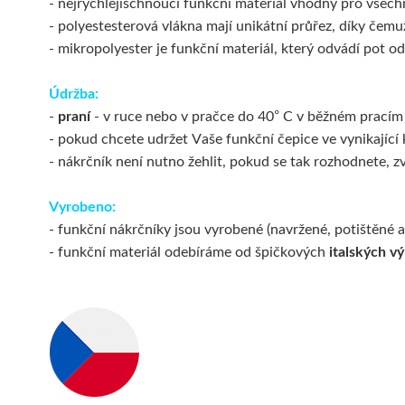
- nejrychlejischnoucí funkční materiál vhodný pro všec
- polyestesterová vlákna mají unikátní průřez, díky čemuž
- mikropolyester je funkční materiál, který odvádí pot od
Údržba:
-
praní
- v ruce nebo v pračce do 40° C v běžném pracím 
-
pokud chcete udržet Vaše funkční čepice ve vynikající 
- nákrčník není nutno žehlit, pokud se tak rozhodnete, z
Vyrobeno:
- funkční nákrčníky jsou vyrobené (navržené, potištěné a
- funkční materiál odebíráme od špičkových
italských v