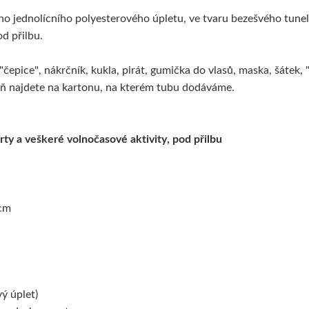
ho jednolícního polyesterového úpletu, ve tvaru bezešvého tunel
d přilbu.
"čepice", nákrčník, kukla, pirát, gumička do vlasů, maska, šátek, 
ň najdete na kartonu, na kterém tubu dodáváme.
porty a veškeré volnočasové aktivity, pod přilbu
 cm
ý úplet)