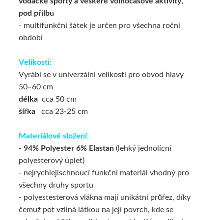
vodácké sporty a veškeré volnočasové aktivity,
pod přilbu
- multifunkční šátek je určen pro všechna roční
období
Velikosti:
Vyrábí se v univerzální velikosti pro obvod hlavy
50–60 cm
délka
cca 50 cm
šířka
cca 23-25 cm
Materiálové složení:
-
94% Polyester 6% Elastan
(lehký jednolícní
polyesterový úplet)
- nejrychlejischnoucí funkční materiál vhodný pro
všechny druhy sportu
- polyestesterová vlákna mají unikátní průřez, díky
čemuž pot vzlíná látkou na její povrch, kde se