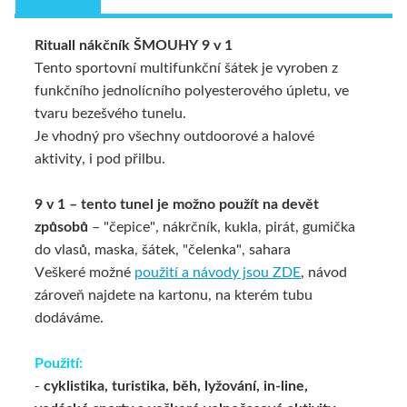
Rituall nákčník ŠMOUHY 9 v 1
NÁKRČNÍKY - 9 V 1
Tento sportovní multifunkční šátek je vyroben z
funkčního jednolícního polyesterového úpletu, ve
tvaru bezešvého tunelu.
Je vhodný pro všechny outdoorové a halové
aktivity, i pod přilbu.
9 v 1 – tento tunel je možno použít na devět
způsobů
– "čepice", nákrčník, kukla, pirát, gumička
do vlasů, maska, šátek, "čelenka", sahara
Veškeré možné
použití a návody jsou ZDE
,
návod
zároveň najdete na kartonu, na kterém tubu
dodáváme.
Použití:
-
cyklistika, turistika, běh, lyžování, in-line,