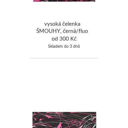
vysoká čelenka
ŠMOUHY, černá/fluo
růžová
od 300 Kč
Skladem do 3 dnů