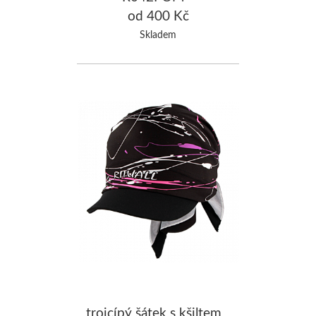
od 400 Kč
Skladem
trojcípý šátek s kšiltem