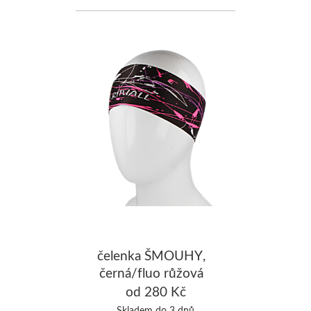
čelenka ŠMOUHY,
černá/fluo růžová
od 280 Kč
Skladem do 3 dnů