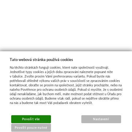
Tato webová stránka používá cookies
Na těchto stránkách fungují cookies, které naše společnosti využívají.
Jednotlivé typy cookies a jejich dobu zpracování naleznete popsané níže
v tabulce. Zvolte prosím Vámi preferovanou variantu. Pokud byste nás
potřebovali ohledně výkonu vašich práv v souvislosti se zpracováním cookies
kontaktovat, obraťte se prosím na společnost, jejíž stránky procházíte, nebo na
našeho Pověřence pro ochranu osobních údajů. Pokud si myslíte, že s osobními
údaji nenakládáme, jak bychom měli, máte možnost podat stížnost u Úřadu pro
ochranu osobních údajů. Budeme však rádi, pokud se nejdříve obrátíte přímo
na nás a budeme tak moct Váš požadavek obratem vyřešit.
MENU
Povolit vše
Nastavení
Povolit pouze nutné
O nákupu