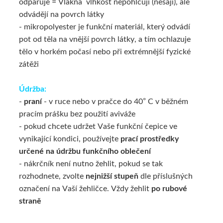
odpařuje = Vlákna vlhkost nepohlcují (nesají), ale
odvádějí na povrch látky
- mikropolyester je funkční materiál, který odvádí
pot od těla na vnější povrch látky, a tím ochlazuje
tělo v horkém počasí nebo při extrémnější fyzické
zátěži
Údržba:
-
praní
- v ruce nebo v pračce do 40° C v běžném
pracím prášku bez použití aviváže
-
pokud chcete udržet Vaše funkční čepice ve
vynikající kondici, používejte
prací prostředky
určené na údržbu funkčního oblečení
- nákrčník není nutno žehlit, pokud se tak
rozhodnete, zvolte
nejnižší stupeň
dle příslušných
označení na Vaší žehličce. Vždy žehlit
po rubové
straně