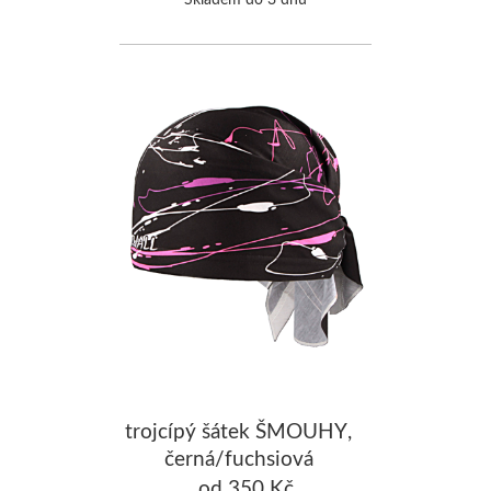
trojcípý šátek ŠMOUHY,
černá/fuchsiová
od 350 Kč