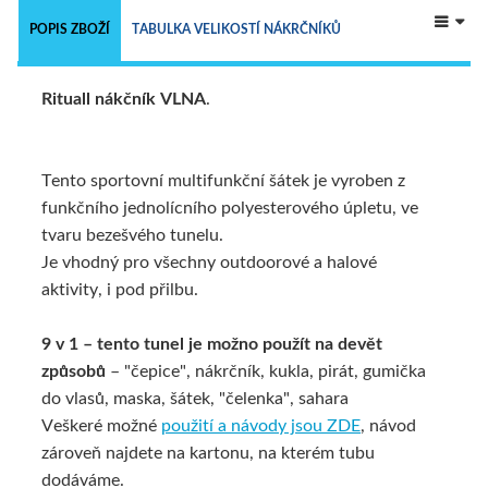
 
POPIS ZBOŽÍ
TABULKA VELIKOSTÍ NÁKRČNÍKŮ
Rituall nákčník VLNA
.
NÁKRČNÍKY - 9 V 1
ALTERNATIVNÍ ZBOŽÍ
Tento sportovní multifunkční šátek je vyroben z
funkčního jednolícního polyesterového úpletu, ve
tvaru bezešvého tunelu.
Je vhodný pro všechny outdoorové a halové
aktivity, i pod přilbu.
9 v 1 – tento tunel je možno použít na devět
způsobů
– "čepice", nákrčník, kukla, pirát, gumička
do vlasů, maska, šátek, "čelenka", sahara
Veškeré možné
použití a návody jsou ZDE
,
návod
zároveň najdete na kartonu, na kterém tubu
dodáváme.