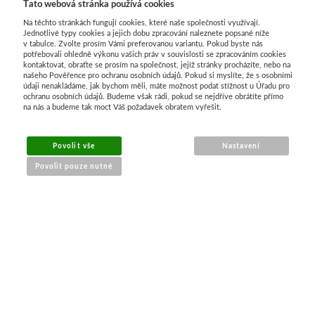
Tato webová stránka používá cookies
Na těchto stránkách fungují cookies, které naše společnosti využívají.
Jednotlivé typy cookies a jejich dobu zpracování naleznete popsané níže
v tabulce. Zvolte prosím Vámi preferovanou variantu. Pokud byste nás
potřebovali ohledně výkonu vašich práv v souvislosti se zpracováním cookies
kontaktovat, obraťte se prosím na společnost, jejíž stránky procházíte, nebo na
našeho Pověřence pro ochranu osobních údajů. Pokud si myslíte, že s osobními
údaji nenakládáme, jak bychom měli, máte možnost podat stížnost u Úřadu pro
ochranu osobních údajů. Budeme však rádi, pokud se nejdříve obrátíte přímo
na nás a budeme tak moct Váš požadavek obratem vyřešit.
MENU
Povolit vše
Nastavení
Povolit pouze nutné
O nákupu
Jak nakupovat
Výměna a vrácení zboží
Reklamační řád
Obchodní podmínky
Doprava
Kontakt
Tabulky velikostí