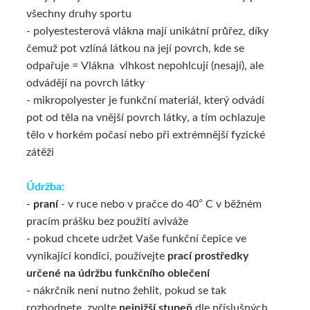
všechny druhy sportu
- polyestesterová vlákna mají unikátní průřez, díky
čemuž pot vzlíná látkou na její povrch, kde se
odpařuje = Vlákna vlhkost nepohlcují (nesají), ale
odvádějí na povrch látky
- mikropolyester je funkční materiál, který odvádí
pot od těla na vnější povrch látky, a tím ochlazuje
tělo v horkém počasí nebo při extrémnější fyzické
zátěži
Údržba:
-
praní
- v ruce nebo v pračce do 40° C v běžném
pracím prášku bez použití aviváže
-
pokud chcete udržet Vaše funkční čepice ve
vynikající kondici, používejte
prací prostředky
určené na údržbu funkčního oblečení
- nákrčník není nutno žehlit, pokud se tak
rozhodnete, zvolte
nejnižší stupeň
dle příslušných