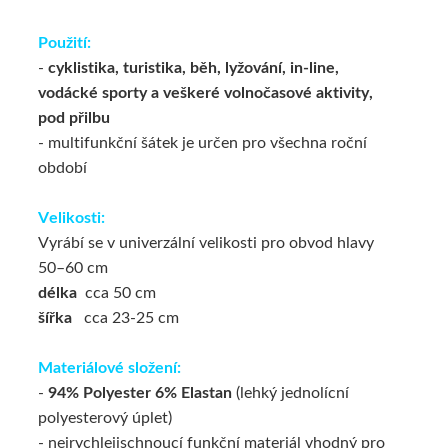
Použití:
-
cyklistika, turistika, běh, lyžování, in-line,
vodácké sporty a veškeré volnočasové aktivity,
pod přilbu
- multifunkční šátek je určen pro všechna roční
období
Velikosti:
Vyrábí se v univerzální velikosti pro obvod hlavy
50–60 cm
délka
cca 50 cm
šířka
cca 23-25 cm
Materiálové složení:
-
94% Polyester 6% Elastan
(lehký jednolícní
polyesterový úplet)
- nejrychlejischnoucí funkční materiál vhodný pro