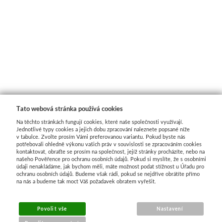
Tato webová stránka používá cookies
Na těchto stránkách fungují cookies, které naše společnosti využívají.
Jednotlivé typy cookies a jejich dobu zpracování naleznete popsané níže
v tabulce. Zvolte prosím Vámi preferovanou variantu. Pokud byste nás
potřebovali ohledně výkonu vašich práv v souvislosti se zpracováním cookies
kontaktovat, obraťte se prosím na společnost, jejíž stránky procházíte, nebo na
našeho Pověřence pro ochranu osobních údajů. Pokud si myslíte, že s osobními
údaji nenakládáme, jak bychom měli, máte možnost podat stížnost u Úřadu pro
ochranu osobních údajů. Budeme však rádi, pokud se nejdříve obrátíte přímo
na nás a budeme tak moct Váš požadavek obratem vyřešit.
MENU
Povolit vše
Nastavení