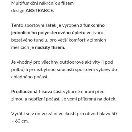
Multifunkční nákrčník s flisem
design
ABSTRAKCE
.
Tento sportovní šátek je vyroben z
funkčního
jednolícního polyesterového úpletu
ve tvaru
bezešvého tunelu, pro větší komfort v zimních
měsících je
nadšitý flisem
.
Je vhodný pro všechny outdoorové aktivity (i pod
přilbu) a je nezbytnou součástí sportovní výbavy do
chladného počasí.
Prodloužená flisová část
výborně chrání před
zimou a nepřízní počasí. Je vemi příjemná na dotek.
Vyrábí se v univerzální velikosti pro obvod hlavy 50
– 60 cm.