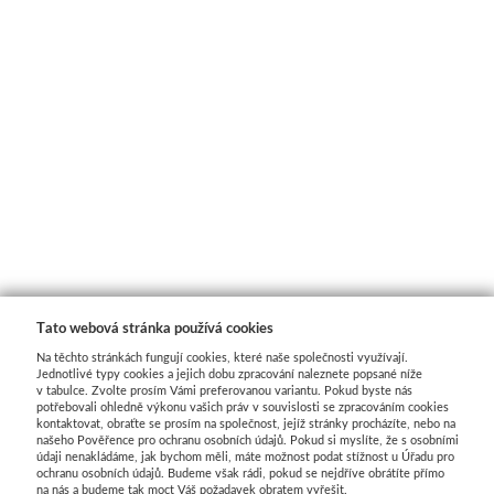
Tato webová stránka používá cookies
Na těchto stránkách fungují cookies, které naše společnosti využívají.
Jednotlivé typy cookies a jejich dobu zpracování naleznete popsané níže
v tabulce. Zvolte prosím Vámi preferovanou variantu. Pokud byste nás
potřebovali ohledně výkonu vašich práv v souvislosti se zpracováním cookies
kontaktovat, obraťte se prosím na společnost, jejíž stránky procházíte, nebo na
našeho Pověřence pro ochranu osobních údajů. Pokud si myslíte, že s osobními
údaji nenakládáme, jak bychom měli, máte možnost podat stížnost u Úřadu pro
ochranu osobních údajů. Budeme však rádi, pokud se nejdříve obrátíte přímo
na nás a budeme tak moct Váš požadavek obratem vyřešit.