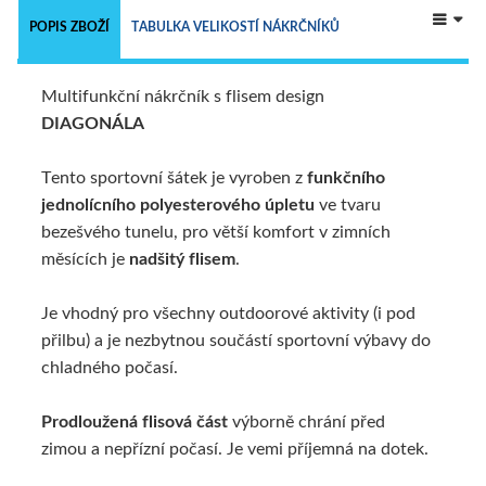
 
POPIS ZBOŽÍ
TABULKA VELIKOSTÍ NÁKRČNÍKŮ
Multifunkční nákrčník s flisem design
NÁKRČNÍKY - 9 V 1
TECHNICKÝ POPIS
DIAGONÁLA
Tento sportovní šátek je vyroben z
funkčního
ALTERNATIVNÍ ZBOŽÍ
jednolícního polyesterového úpletu
ve tvaru
bezešvého tunelu, pro větší komfort v zimních
měsících je
nadšitý flisem
.
Je vhodný pro všechny outdoorové aktivity (i pod
přilbu) a je nezbytnou součástí sportovní výbavy do
chladného počasí.
Prodloužená flisová část
výborně chrání před
zimou a nepřízní počasí. Je vemi příjemná na dotek.